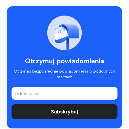
Otrzymuj powiadomienia
Otrzymuj bezpośrednie powiadomienia o podobnych
ofertach
Subskrybuj