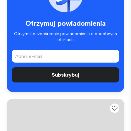
Otrzymuj powiadomienia
Otrzymuj bezpośrednie powiadomienia o podobnych
ofertach
Subskrybuj