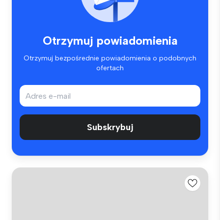
Otrzymuj powiadomienia
Otrzymuj bezpośrednie powiadomienia o podobnych
ofertach
Subskrybuj