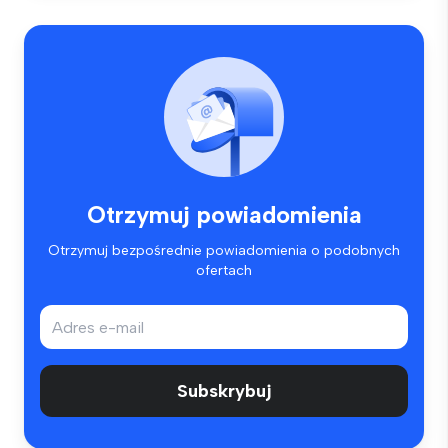
Otrzymuj powiadomienia
Otrzymuj bezpośrednie powiadomienia o podobnych
ofertach
Subskrybuj