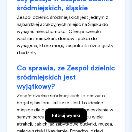
śródmiejskich, śląskie
Zespół dzielnic śródmiejskich jest jednym z
najbardziej atrakcyjnych miejsc na Śląsku do
wynajmu nieruchomości. Oferuje szeroki
wachlarz mieszkań, domów i pokoi do
wynajęcia, które mogą zaspokoić różne gusty
i budżety.
Co sprawia, że Zespół dzielnic
śródmiejskich jest
wyjątkowy?
Zespół dzielnic śródmiejskich to obszar o
bogatej historii i kulturze. Jest to idealne
miejsce dla osób poszukujących mieszkania w
Filtruj wyniki
samym sercu Śląska. Znajduje się tu wiele
atrakcji, takich jak zabytkowe budynki, muzea,
galerie sztuki i kawiarnie. Ponadto, dzięki