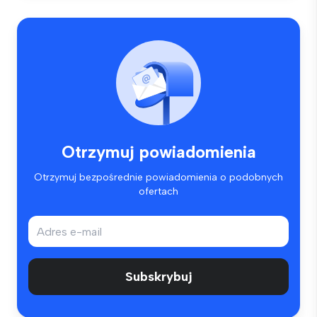
Otrzymuj powiadomienia
Otrzymuj bezpośrednie powiadomienia o podobnych
ofertach
Subskrybuj