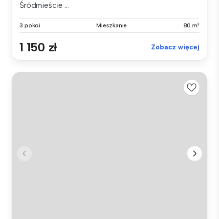
Śródmieście ...
3 pokoi
Mieszkanie
80 m²
1 150 zł
Zobacz więcej