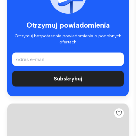
Otrzymuj powiadomienia
Otrzymuj bezpośrednie powiadomienia o podobnych
ofertach
Subskrybuj