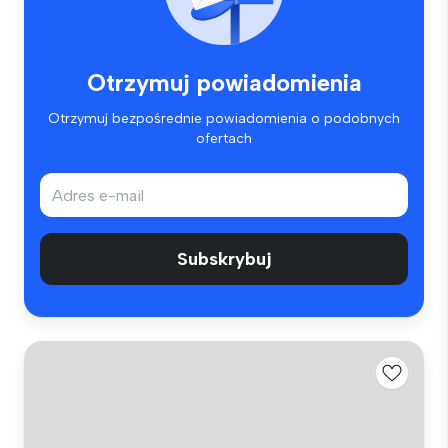
Otrzymuj powiadomienia
Otrzymuj bezpośrednie powiadomienia o podobnych
ofertach
Subskrybuj