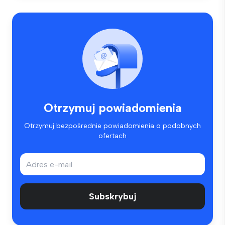
Otrzymuj powiadomienia
Otrzymuj bezpośrednie powiadomienia o podobnych
ofertach
Subskrybuj