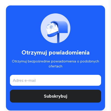
Otrzymuj powiadomienia
Otrzymuj bezpośrednie powiadomienia o podobnych
ofertach
Subskrybuj