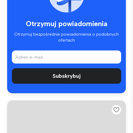
Otrzymuj powiadomienia
Otrzymuj bezpośrednie powiadomienia o podobnych
ofertach
Subskrybuj