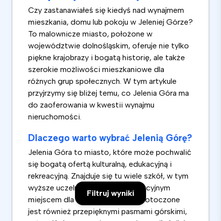
Czy zastanawiałeś się kiedyś nad wynajmem
mieszkania, domu lub pokoju w Jeleniej Górze?
To malownicze miasto, położone w
województwie dolnośląskim, oferuje nie tylko
piękne krajobrazy i bogatą historię, ale także
szerokie możliwości mieszkaniowe dla
różnych grup społecznych. W tym artykule
przyjrzymy się bliżej temu, co Jelenia Góra ma
do zaoferowania w kwestii wynajmu
nieruchomości.
Dlaczego warto wybrać Jelenią Górę?
Jelenia Góra to miasto, które może pochwalić
się bogatą ofertą kulturalną, edukacyjną i
rekreacyjną. Znajduje się tu wiele szkół, w tym
wyższe uczelnie, co czyni je atrakcyjnym
Filtruj wyniki
miejscem dla studentów. Miasto otoczone
jest również przepięknymi pasmami górskimi,