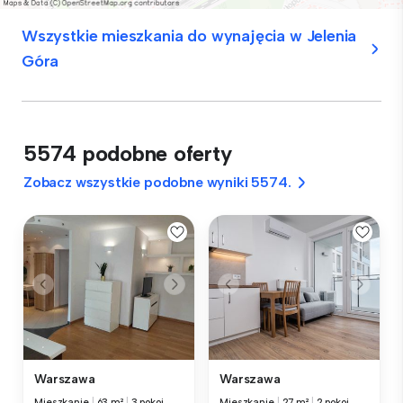
Wszystkie mieszkania do wynajęcia w Jelenia
Góra
5574 podobne oferty
Zobacz wszystkie podobne wyniki 5574.
Warszawa
Warszawa
Mieszkanie
|
63 m²
|
3 pokoi
Mieszkanie
|
27 m²
|
2 pokoi