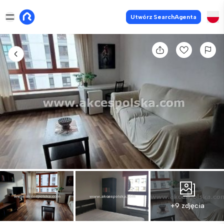
Utwórz SearchAgenta
+9 zdjęcia