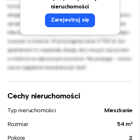
koncepcja układu idealnie nadaje się do rozrywki, a
nieruchomości
elegancka kuchnia jest wyposażona w najwyższej jakości
Zarejestruj się
sprzęt. Dzięki doskonałej lokalizacji będziesz zaledwie
kilka kroków od najlepszych restauracji, sklepów i miejsc
rozrywki w mieście. W przystępnej cenie 3 700 zł, ten
apartament to wspaniała okazja, aby cieszyć się życiem
w mieście na najwyższym poziomie. Nie przegap – umów
się na oglądanie mieszkania już dziś!
Cechy nieruchomości
Typ nieruchomości
Mieszkanie
Rozmiar
54 m²
Pokoje
2