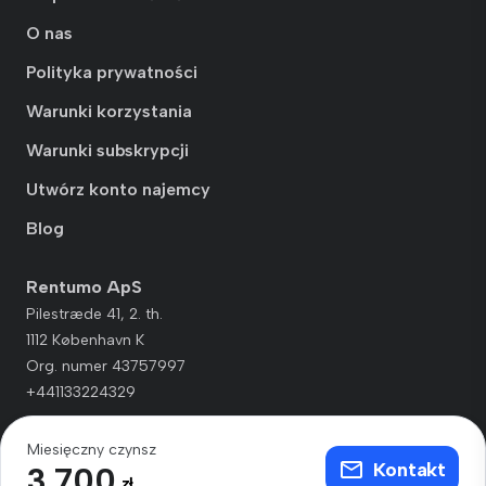
O nas
Polityka prywatności
Warunki korzystania
Warunki subskrypcji
Utwórz konto najemcy
Blog
Rentumo ApS
Pilestræde 41, 2. th.
1112 København K
Org. numer 43757997
+441133224329
Miesięczny czynsz
Kontakt
3 700
zł