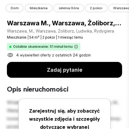
Dom
Mieszkania
Jelenia Góra
2 pokoi
Warszawa 
Warszawa M., Warszawa, Żoliborz, Ludwika Rydygiera
Warszawa, M., Warszawa, Żoliborz, Ludwika, Rydygiera
Mieszkanie
|
54 m²
|
2 pokoi
|
1 miesiąc temu
Ostatnie skanowanie: 51 minut temu
4 wyświetleń oferty z ostatnich 24 godzin
Zadaj pytanie
Opis nieruchomości
Witamy w Twojej nowej miejskiej oazie w Warszawa, M.,
Warszawa, Żoliborz, Ludwika, Rydygiera! Ten
Zarejestruj się, aby zobaczyć
nowoczesny apartament z 2 sypialniami oferuje stylową i
wszystkie zdjęcia i szczegóły
przytulną przestrzeń do zamieszkania. Otwarta
dotyczące wybranej