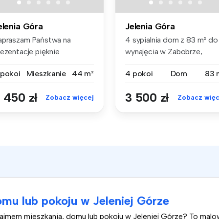
elenia Góra
Jelenia Góra
apraszam Państwa na
4 sypialnia dom z 83 m² do
rezentacje pięknie
wynajęcia w Zabobrze,
rządzonego apar...
DOLNOŚLĄ...
 pokoi
Mieszkanie
44 m²
4 pokoi
Dom
83 
 450 zł
3 500 zł
Zobacz więcej
Zobacz więc
mu lub pokoju w Jeleniej Górze
najmem mieszkania, domu lub pokoju w Jeleniej Górze? To mal