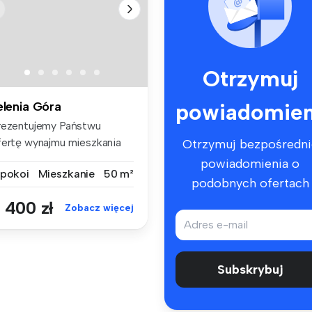
Otrzymuj
powiadomien
elenia Góra
rezentujemy Państwu
fertę wynajmu mieszkania
Otrzymuj bezpośredni
wupokojow...
powiadomienia o
 pokoi
Mieszkanie
50 m²
podobnych ofertach
 400 zł
Zobacz więcej
Subskrybuj