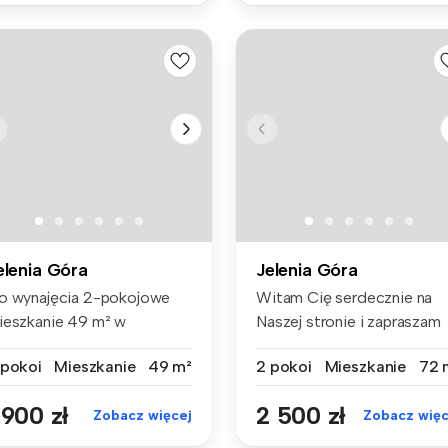
elenia Góra
Jelenia Góra
o wynajęcia 2-pokojowe
Witam Cię serdecznie na
ieszkanie 49 m² w
Naszej stronie i zapraszam
imatycznej k...
do zap...
 pokoi
Mieszkanie
49 m²
2 pokoi
Mieszkanie
72 
 900 zł
2 500 zł
Zobacz więcej
Zobacz więc