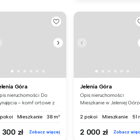
elenia Góra
Jelenia Góra
pis nieruchomości Do
Opis nieruchomości
ynajęcia – komf ortowe z
Mieszkanie w Jeleniej Górz
lkone...
100 m...
 pokoi
Mieszkanie
38 m²
2 pokoi
Mieszkanie
51 
 300 zł
2 000 zł
Zobacz więcej
Zobacz więc