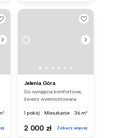
Jelenia Góra
Do wynajęcia komfortowa,
świeżo wyremontowana
kawalerka (...
m²
1 pokój
Mieszkanie
36 m²
2 000 zł
ej
Zobacz więcej