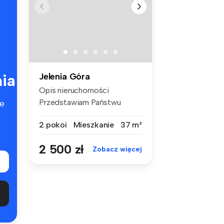
ia
Jelenia Góra
Opis nieruchomości
Przedstawiam Państwu
e
komfortowe mies...
2 pokoi
Mieszkanie
37 m²
2 500 zł
Zobacz więcej