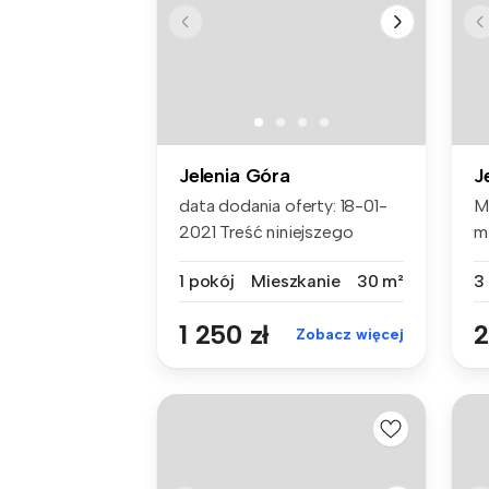
Jelenia Góra
J
data dodania oferty: 18-01-
M
2021 Treść niniejszego
m
ogłosze...
wz
1 pokój
Mieszkanie
30 m²
3
1 250 zł
2
Zobacz więcej