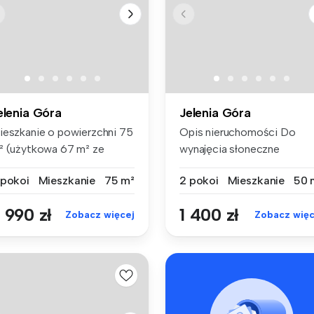
elenia Góra
Jelenia Góra
ieszkanie o powierzchni 75
Opis nieruchomości Do
² (użytkowa 67 m² ze
wynajęcia słoneczne
ględu...
mieszkanie 2-...
 pokoi
Mieszkanie
75 m²
2 pokoi
Mieszkanie
50 
 990 zł
1 400 zł
Zobacz więcej
Zobacz więc