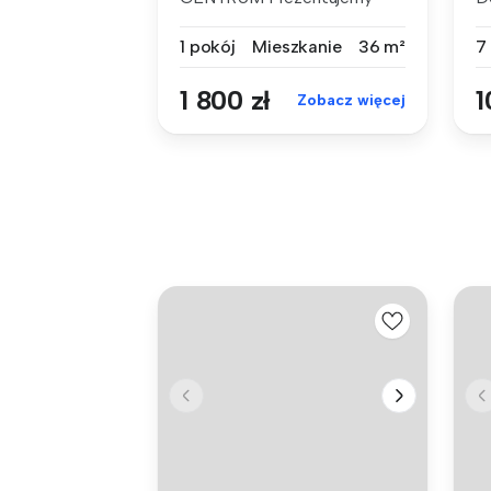
Państwu do wynajęci...
dz
1 pokój
Mieszkanie
36 m²
7
1 800 zł
1
Zobacz więcej