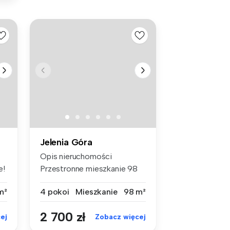
Jelenia Góra
Opis nieruchomości
e!
Przestronne mieszkanie 98
m² na wyna...
m²
4 pokoi
Mieszkanie
98 m²
2 700 zł
ej
Zobacz więcej