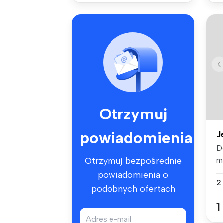
Otrzymuj
powiadomienia
J
D
m
Otrzymuj bezpośrednie
kl
powiadomienia o
2
podobnych ofertach
1