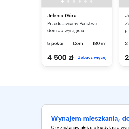
Jelenia Góra
J
Przedstawiamy Państwu
Z
dom do wynajęcia
p
zlokalizowany na t...
u
5 pokoi
Dom
180 m²
2
4 500 zł
2
Zobacz więcej
Wynajem mieszkania, do
Czy zastanawiałeś się kiedyś nad wy