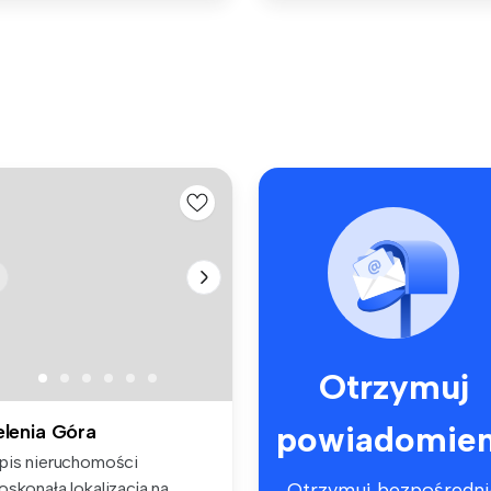
Otrzymuj
powiadomien
elenia Góra
pis nieruchomości
oskonała lokalizacja na
Otrzymuj bezpośredni