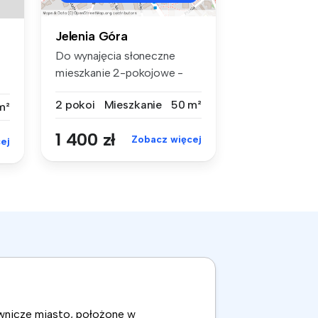
Jelenia Góra
Do wynajęcia słoneczne
mieszkanie 2-pokojowe -
Zabobrze I...
2 pokoi
Mieszkanie
50 m²
m²
1 400 zł
Zobacz więcej
ej
ownicze miasto, położone w