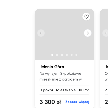
Jelenia Góra
J
Na wynajem 3-pokojowe
O
mieszkanie z ogrodem w
w
Cieplicach!...
ba
3 pokoi
Mieszkanie
110 m²
2
3 300 zł
2
Zobacz więcej