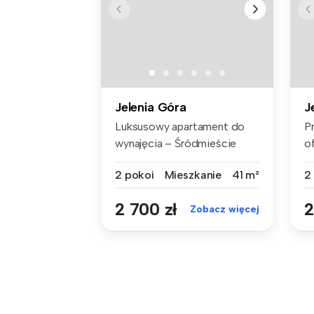
Jelenia Góra
J
Luksusowy apartament do
P
wynajęcia – Śródmieście
o
Jeleniej ...
d
2 pokoi
Mieszkanie
41 m²
2
2 700 zł
2
Zobacz więcej