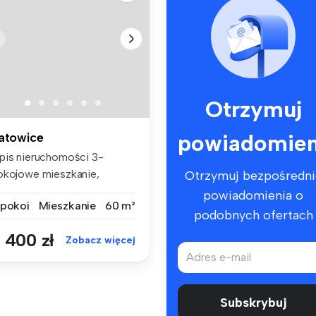
Otrzymuj
powiadomien
atowice
pis nieruchomości 3-
okojowe mieszkanie,
Otrzymuj bezpośredni
łożone na 1...
powiadomienia o
 pokoi
Mieszkanie
60 m²
podobnych ofertach
 400 zł
Zobacz więcej
Subskrybuj