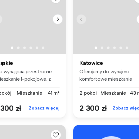
ląskie
Katowice
o wynajęcia przestronne
Oferujemy do wynajmu
ieszkanie 1-pokojowe, z
komfortowe mieszkanie
żą os...
dwupokojowe us...
 pokój
Mieszkanie
41 m²
2 pokoi
Mieszkanie
43 
 300 zł
2 300 zł
Zobacz więcej
Zobacz więc