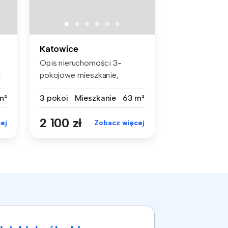
Katowice
Opis nieruchomości 3-
y
pokojowe mieszkanie,
położone na 2...
m²
3 pokoi
Mieszkanie
63 m²
2 100 zł
ej
Zobacz więcej