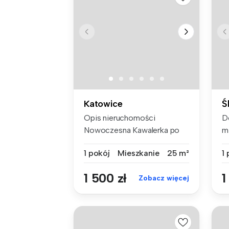
Katowice
Ś
Opis nieruchomości
D
Nowoczesna Kawalerka po
m
remoncie, z ...
du
1 pokój
Mieszkanie
25 m²
1
1 500 zł
1
Zobacz więcej