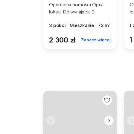
Opis nieruchomości Opis
O
lokalu: Do wynajęcia 3-
lo
pokojo...
3 pokoi
Mieszkanie
72 m²
1
2 300 zł
1
Zobacz więcej