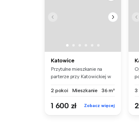
Katowice
K
Przytulne mieszkanie na
O
parterze przy Katowickiej w
p
Katow...
po
2 pokoi
Mieszkanie
36 m²
3
1 600 zł
2
Zobacz więcej