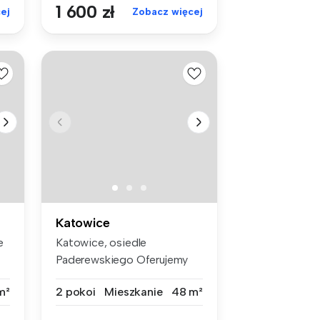
1 600 zł
ej
Zobacz więcej
Katowice
e
Katowice, osiedle
Paderewskiego Oferujemy
do wynajęcia ...
m²
2 pokoi
Mieszkanie
48 m²