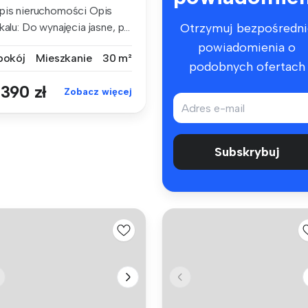
pis nieruchomości Opis
kalu: Do wynajęcia jasne, p...
Otrzymuj bezpośredni
powiadomienia o
 pokój
Mieszkanie
30 m²
podobnych ofertach
 390 zł
Zobacz więcej
Subskrybuj