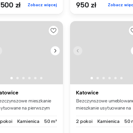
 500 zł
950 zł
Zobacz więcej
Zobacz więc
atowice
Katowice
ezczynszowe mieszkanie
Bezczynszowe umeblowan
sytuowane na pierwszym
mieszkanie usytuowane na
ętrze k...
parterze...
 pokoi
Kamienica
50 m²
2 pokoi
Kamienica
50 