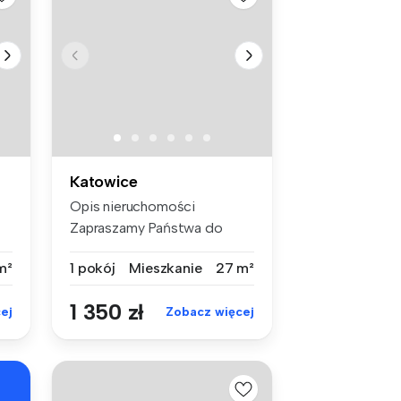
Katowice
Opis nieruchomości
Zapraszamy Państwa do
zapoznania się...
m²
1 pokój
Mieszkanie
27 m²
1 350 zł
ej
Zobacz więcej