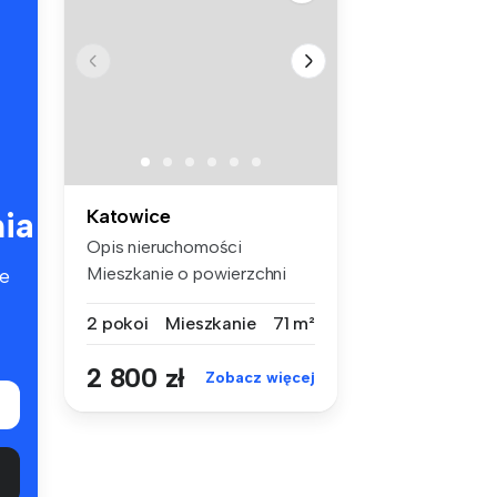
ia
Katowice
Opis nieruchomości
Mieszkanie o powierzchni
e
71,5m2 usyt...
2 pokoi
Mieszkanie
71 m²
2 800 zł
Zobacz więcej