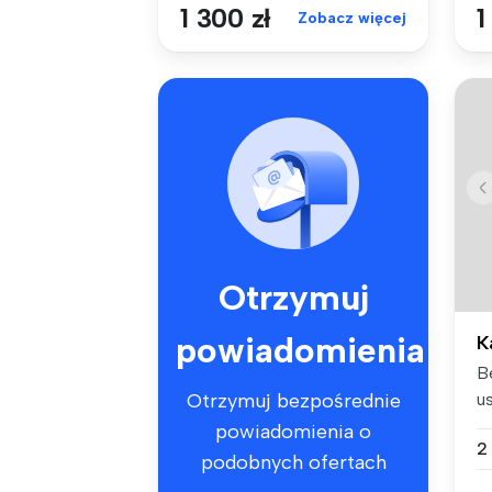
1 300 zł
1
Zobacz więcej
Otrzymuj
powiadomienia
K
B
u
Otrzymuj bezpośrednie
pi
powiadomienia o
2
podobnych ofertach