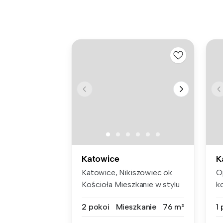
Katowice
K
Katowice, Nikiszowiec ok.
O
Kościoła Mieszkanie w stylu
k
L...
no
2 pokoi
Mieszkanie
76 m²
1