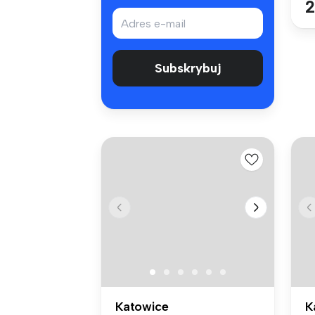
2
Subskrybuj
Katowice
K