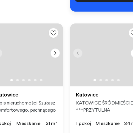
atowice
Katowice
pis nieruchomości Szukasz
KATOWICE ŚRÓDMIEŚCI
omfortowego, pachnącego
***PRZYTULNA
w...
KAWALERKA*** PO REM...
 pokój
Mieszkanie
31 m²
1 pokój
Mieszkanie
34 