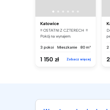
Katowice
K
!! OSTATNI Z CZTERECH !!
D
Pokój na wynajem.
p
Śródmieście ...
w
3 pokoi
Mieszkanie
80 m²
2
1 150 zł
2
Zobacz więcej