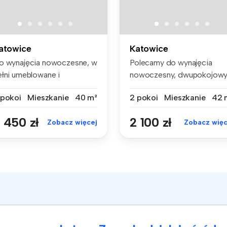
atowice
Katowice
o wynajęcia nowoczesne, w
Polecamy do wynajęcia
ełni umeblowane i
nowoczesny, dwupokojow
yposażone ...
apartament ...
 pokoi
Mieszkanie
40 m²
2 pokoi
Mieszkanie
42 
 450 zł
2 100 zł
Zobacz więcej
Zobacz więc