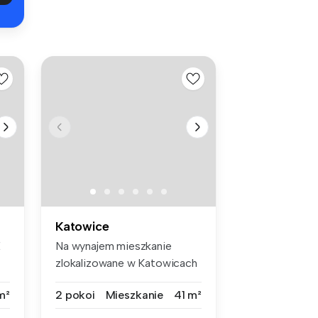
Katowice
E
Na wynajem mieszkanie
zlokalizowane w Katowicach
na Osied...
m²
2 pokoi
Mieszkanie
41 m²