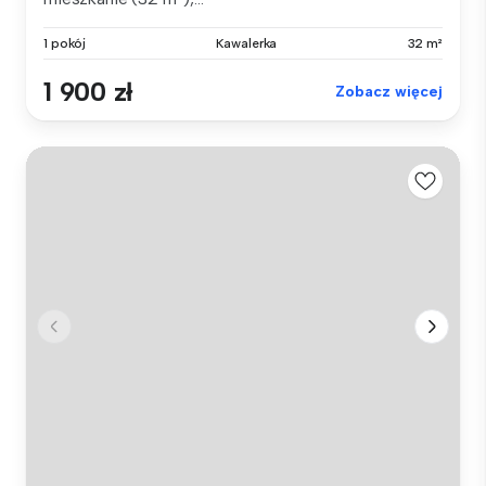
1 pokój
Kawalerka
32 m²
1 900 zł
Zobacz więcej