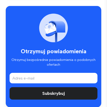
Otrzymuj powiadomienia
Otrzymuj bezpośrednie powiadomienia o podobnych
ofertach
Subskrybuj