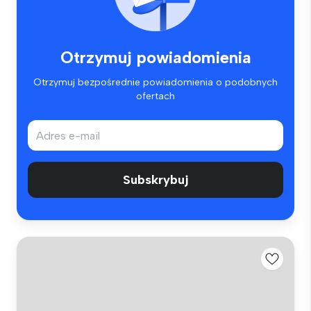
Otrzymuj powiadomienia
Otrzymuj bezpośrednie powiadomienia o podobnych
ofertach
Subskrybuj