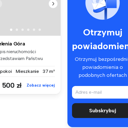
Otrzymuj
powiadomien
elenia Góra
pis nieruchomości
rzedstawiam Państwu
Otrzymuj bezpośredni
omfortowe mies...
powiadomienia o
 pokoi
Mieszkanie
37 m²
podobnych ofertach
 500 zł
Zobacz więcej
Subskrybuj