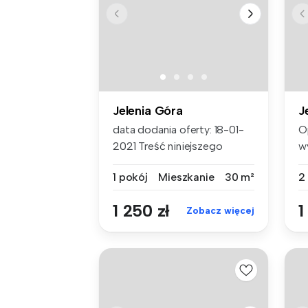
Jelenia Góra
J
data dodania oferty: 18-01-
O
2021 Treść niniejszego
w
ogłosze...
mi
1 pokój
Mieszkanie
30 m²
2
1 250 zł
1
Zobacz więcej