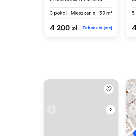
nowoczesny, dw...
zl
3 pokoi
Mieszkanie
59 m²
5
4 200 zł
4
Zobacz więcej