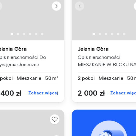
elenia Góra
Jelenia Góra
pis nieruchomości Do
Opis nieruchomości
ynajęcia słoneczne
MIESZKANIE W BLOKU N
eszkanie 2-...
ZABOBRZU - -...
 pokoi
Mieszkanie
50 m²
2 pokoi
Mieszkanie
50 
 400 zł
2 000 zł
Zobacz więcej
Zobacz więc