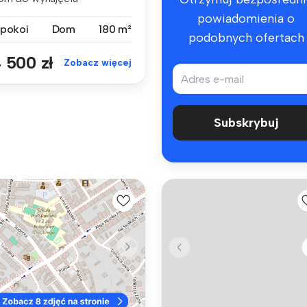
okalizowany na t...
powiadomienia o
 pokoi
Dom
180 m²
podobnych ofertach
 500 zł
Zobacz więcej
Subskrybuj