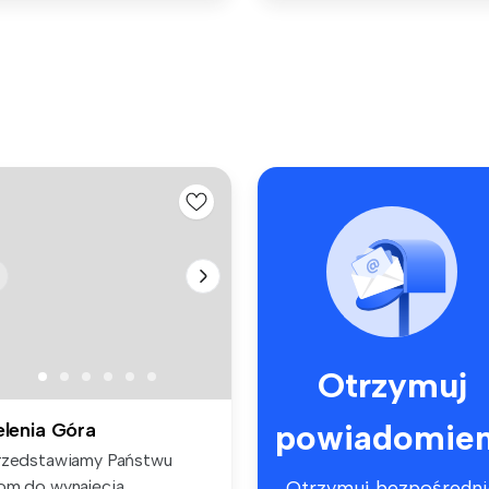
Otrzymuj
powiadomien
elenia Góra
rzedstawiamy Państwu
om do wynajęcia
Otrzymuj bezpośredni