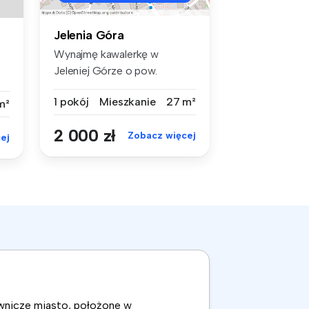
Jelenia Góra
Wynajmę kawalerkę w
Jeleniej Górze o pow.
27mkw. Jeden po...
1 pokój
Mieszkanie
27 m²
m²
2 000 zł
Zobacz więcej
ej
ownicze miasto, położone w