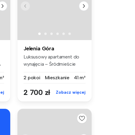
Jelenia Góra
Luksusowy apartament do
A
wynajęcia – Śródmieście
Jeleniej ...
m²
2 pokoi
Mieszkanie
41 m²
2 700 zł
ej
Zobacz więcej