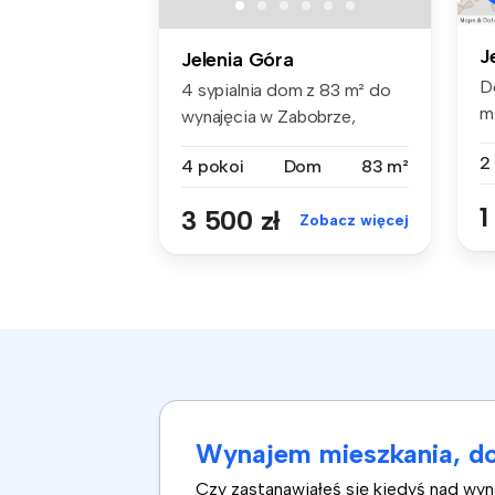
J
Jelenia Góra
D
4 sypialnia dom z 83 m² do
m
wynajęcia w Zabobrze,
Za
DOLNOŚLĄ...
2
4 pokoi
Dom
83 m²
1
3 500 zł
Zobacz więcej
Wynajem mieszkania, do
Czy zastanawiałeś się kiedyś nad wy