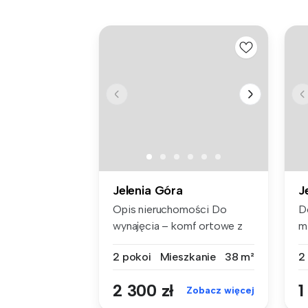
Jelenia Góra
J
Opis nieruchomości Do
D
wynajęcia – komf ortowe z
m
balkone...
kl
2 pokoi
Mieszkanie
38 m²
2
2 300 zł
1
Zobacz więcej