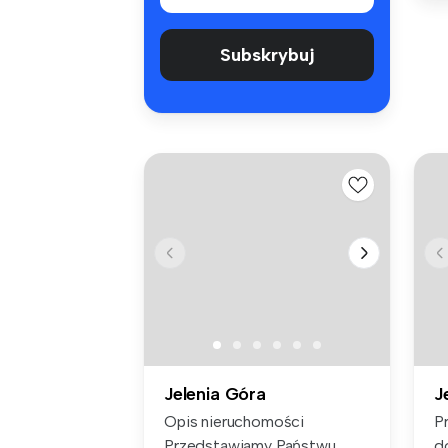
Subskrybuj
Jelenia Góra
J
Opis nieruchomości
P
Przedstawiamy Państwu
d