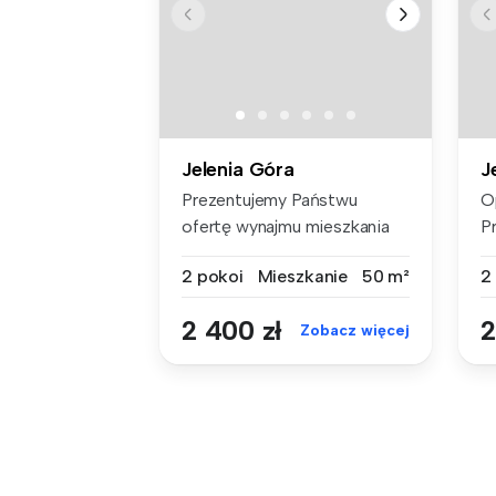
Jelenia Góra
J
Prezentujemy Państwu
O
ofertę wynajmu mieszkania
P
dwupokojow...
k
2 pokoi
Mieszkanie
50 m²
2
2 400 zł
2
Zobacz więcej