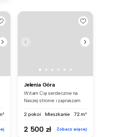
Jelenia Góra
Witam Cię serdecznie na
Naszej stronie i zapraszam
do zap...
m²
2 pokoi
Mieszkanie
72 m²
2 500 zł
ej
Zobacz więcej