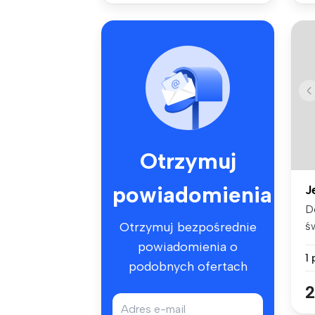
Otrzymuj
powiadomienia
J
D
ś
Otrzymuj bezpośrednie
ka
powiadomienia o
1
podobnych ofertach
2