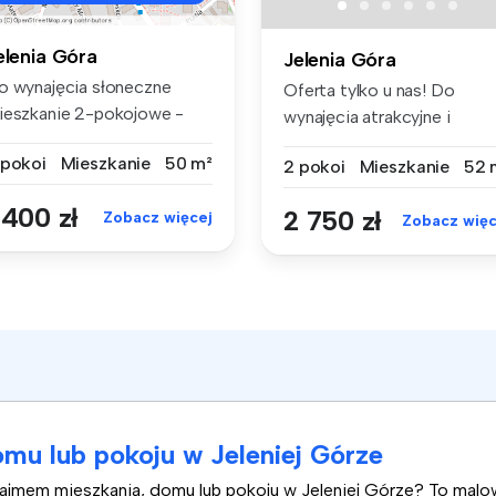
elenia Góra
Jelenia Góra
o wynajęcia słoneczne
Oferta tylko u nas! Do
ieszkanie 2-pokojowe -
wynajęcia atrakcyjne i
bobrze I...
rozkładow...
 pokoi
Mieszkanie
50 m²
2 pokoi
Mieszkanie
52 
 400 zł
2 750 zł
Zobacz więcej
Zobacz więc
mu lub pokoju w Jeleniej Górze
najmem mieszkania, domu lub pokoju w Jeleniej Górze? To mal