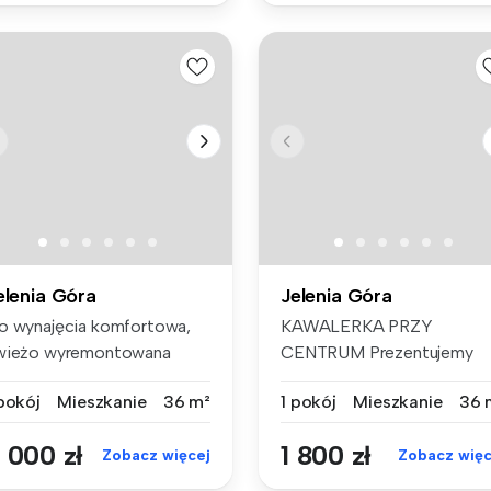
elenia Góra
Jelenia Góra
o wynajęcia komfortowa,
KAWALERKA PRZY
wieżo wyremontowana
CENTRUM Prezentujemy
walerka (...
Państwu do wynajęci...
 pokój
Mieszkanie
36 m²
1 pokój
Mieszkanie
36 
 000 zł
1 800 zł
Zobacz więcej
Zobacz więc