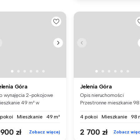
elenia Góra
Jelenia Góra
o wynajęcia 2-pokojowe
Opis nieruchomości
ieszkanie 49 m² w
Przestronne mieszkanie 98
imatycznej k...
m² na wyna...
 pokoi
Mieszkanie
49 m²
4 pokoi
Mieszkanie
98 
 900 zł
2 700 zł
Zobacz więcej
Zobacz więc