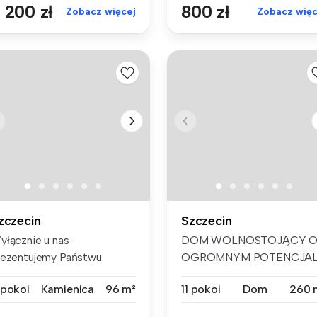
 200 zł
800 zł
Zobacz więcej
Zobacz więc
zczecin
Szczecin
yłącznie u nas
DOM WOLNOSTOJĄCY 
rezentujemy Państwu
OGROMNYM POTENCJA
fertę wynajmu 3-pok...
– 11 POKOI, DUŻA D...
 pokoi
Kamienica
96 m²
11 pokoi
Dom
260 