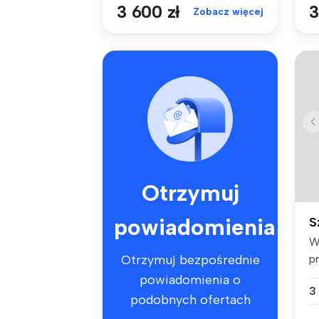
3 600 zł
3
Zobacz więcej
Otrzymuj
powiadomienia
S
W
p
Otrzymuj bezpośrednie
o
powiadomienia o
3
podobnych ofertach