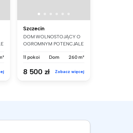
Szczecin
O
DOM WOLNOSTOJĄCY O
LE
OGROMNYM POTENCJALE
– 11 POKOI, DUŻA D...
m²
11 pokoi
Dom
260 m²
8 500 zł
ej
Zobacz więcej