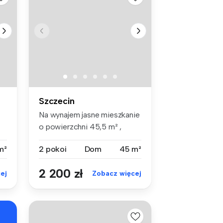
Szczecin
Na wynajem jasne mieszkanie
o powierzchni 45,5 m² ,
położ...
m²
2 pokoi
Dom
45 m²
2 200 zł
ej
Zobacz więcej