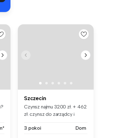
Szczecin
u?
Czynsz najmu 3200 zł. + 462
zł. czynsz do zarządcy i
medi...
m²
3 pokoi
Dom