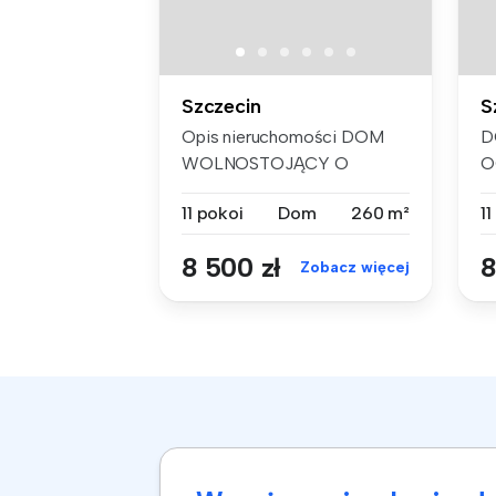
Szczecin
S
Opis nieruchomości DOM
D
WOLNOSTOJĄCY O
O
OGROMNYM POTENCJA...
- 
11 pokoi
Dom
260 m²
11
8 500 zł
8
Zobacz więcej