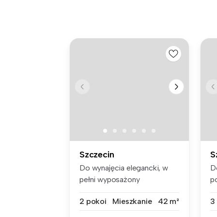
Szczecin
S
Do wynajęcia elegancki, w
D
pełni wyposażony
p
apartament o p...
Cz
2 pokoi
Mieszkanie
42 m²
3