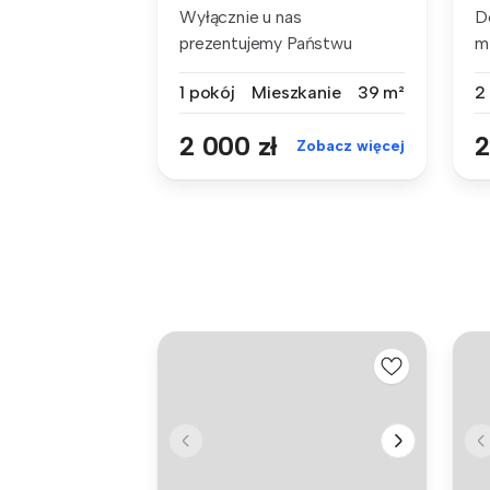
Wyłącznie u nas
D
prezentujemy Państwu
m
ofertę wynajmu kawal...
po
1 pokój
Mieszkanie
39 m²
2
2 000 zł
2
Zobacz więcej