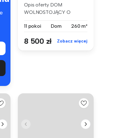
Opis oferty DOM
WOLNOSTOJĄCY O
e
OGROMNYM POTENCJALE
11 pokoi
Dom
260 m²
– 11 P...
8 500 zł
Zobacz więcej