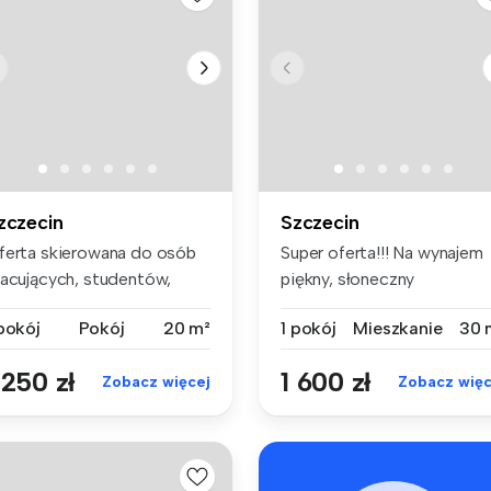
zczecin
Szczecin
ferta skierowana do osób
Super oferta!!! Na wynajem
racujących, studentów,
piękny, słoneczny
biet ...
apartament...
 pokój
Pokój
20 m²
1 pokój
Mieszkanie
30 
 250 zł
1 600 zł
Zobacz więcej
Zobacz więc