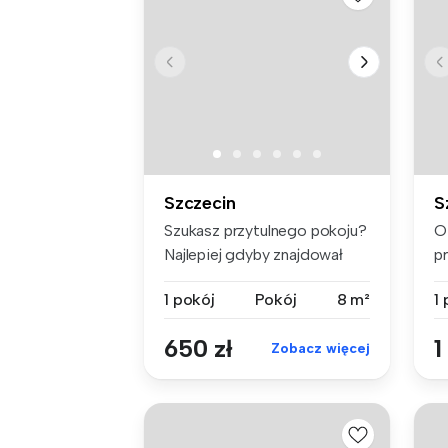
Szczecin
S
Szukasz przytulnego pokoju?
O
Najlepiej gdyby znajdował
p
się...
ko
1 pokój
Pokój
8 m²
1
650 zł
1
Zobacz więcej