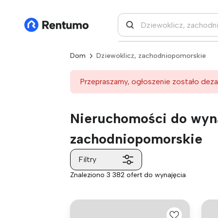
Dom
Dziewoklicz, zachodniopomorskie
Przepraszamy, ogłoszenie zostało deza
Nieruchomości do wyna
zachodniopomorskie
Filtry
Znaleziono 3 382 ofert do wynajęcia