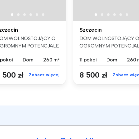
zczecin
Szczecin
OM WOLNOSTOJĄCY O
DOM WOLNOSTOJĄCY 
GROMNYM POTENCJALE
OGROMNYM POTENCJA
11 POKOI, DUŻA D...
– 11 POKOI, DUŻA D...
 pokoi
Dom
260 m²
11 pokoi
Dom
260 
 500 zł
8 500 zł
Zobacz więcej
Zobacz więc