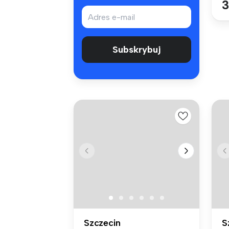
3
Subskrybuj
Szczecin
S