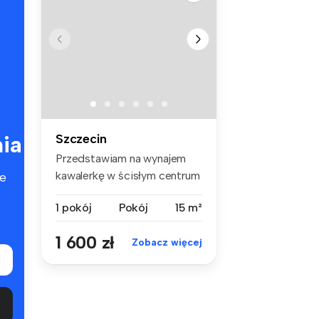
ia
Szczecin
Przedstawiam na wynajem
kawalerkę w ścisłym centrum
e
Szcze...
1 pokój
Pokój
15 m²
1 600 zł
Zobacz więcej