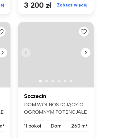
3 200 zł
ej
Zobacz więcej
Szczecin
O
DOM WOLNOSTOJĄCY O
LE
OGROMNYM POTENCJALE
– 11 POKOI, DUŻA D...
m²
11 pokoi
Dom
260 m²