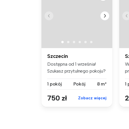
Szczecin
S
Dostępna od 1 września!
W
Szukasz przytulnego pokoju?
p
Naj...
of
1 pokój
Pokój
8 m²
1
750 zł
2
Zobacz więcej