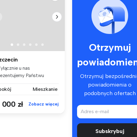
Otrzymuj
powiadomien
zczecin
yłącznie u nas
rezentujemy Państwu
Otrzymuj bezpośredni
ertę wynajmu kawal...
powiadomienia o
 pokój
Mieszkanie
podobnych ofertach
 000 zł
Zobacz więcej
Subskrybuj