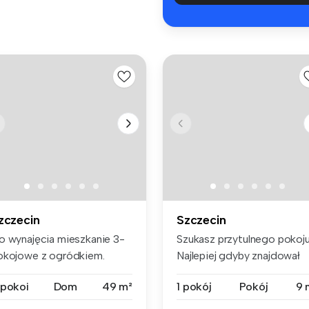
zczecin
Szczecin
o wynajęcia mieszkanie 3-
Szukasz przytulnego pokoj
okojowe z ogródkiem.
Najlepiej gdyby znajdował
ynsz na...
się...
 pokoi
Dom
49 m²
1 pokój
Pokój
9 