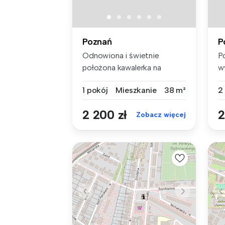
Poznań
P
Odnowiona i świetnie
P
położona kawalerka na
w
Sołaczu Świe...
mi
1 pokój
Mieszkanie
38 m²
2
2 200 zł
2
Zobacz więcej