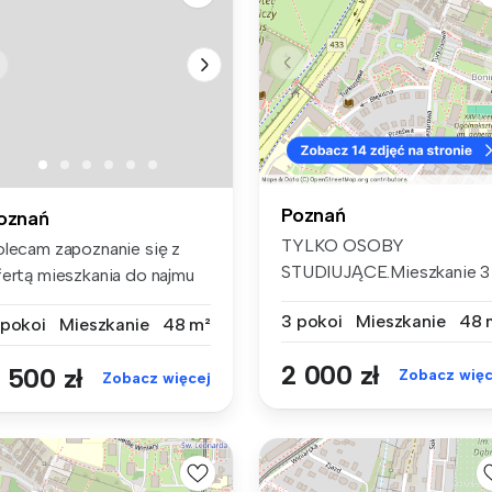
Poznań
oznań
TYLKO OSOBY
olecam zapoznanie się z
STUDIUJĄCE.Mieszkanie 3
fertą mieszkania do najmu
pokojowe, na wynajem....
łoż...
3 pokoi
Mieszkanie
48 
 pokoi
Mieszkanie
48 m²
2 000 zł
 500 zł
Zobacz więc
Zobacz więcej