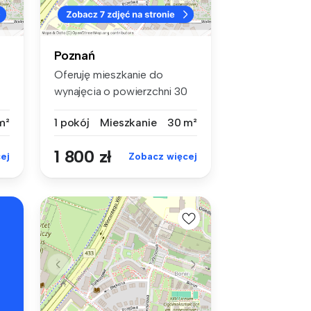
Poznań
Oferuję mieszkanie do
wynajęcia o powierzchni 30
m². Znaj...
m²
1 pokój
Mieszkanie
30 m²
1 800 zł
ej
Zobacz więcej