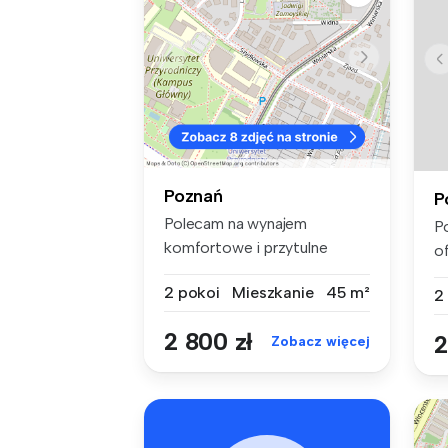
Poznań
P
Polecam na wynajem
P
komfortowe i przytulne
o
mieszkanie zlok...
po
2 pokoi
Mieszkanie
45 m²
2
2 800 zł
2
Zobacz więcej