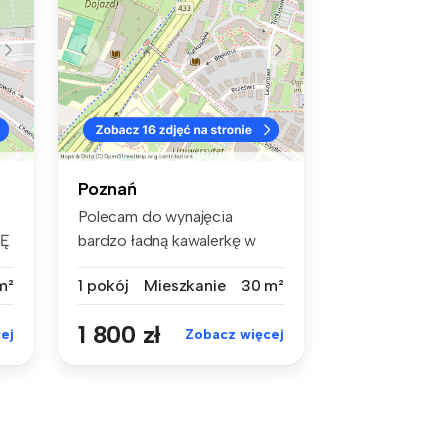
Poznań
Polecam do wynajęcia
JĘ
bardzo ładną kawalerkę w
.
Poznaniu pr...
m²
1 pokój
Mieszkanie
30 m²
1 800 zł
ej
Zobacz więcej