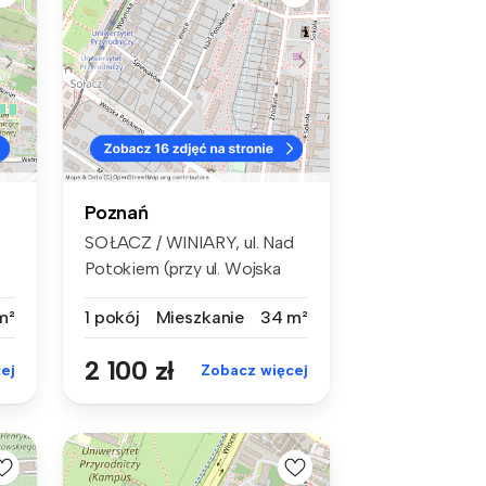
Poznań
SOŁACZ / WINIARY, ul. Nad
Potokiem (przy ul. Wojska
Polsk...
m²
1 pokój
Mieszkanie
34 m²
2 100 zł
ej
Zobacz więcej