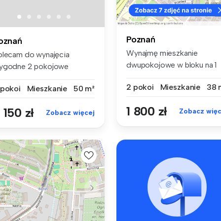
Poznań
oznań
Wynajmę mieszkanie
olecam do wynajęcia
dwupokojowe w bloku na 1
ygodne 2 pokojowe
piętrze w bar...
eszkanie z oddz...
2 pokoi
Mieszkanie
38 
 pokoi
Mieszkanie
50 m²
1 800 zł
 150 zł
Zobacz więc
Zobacz więcej