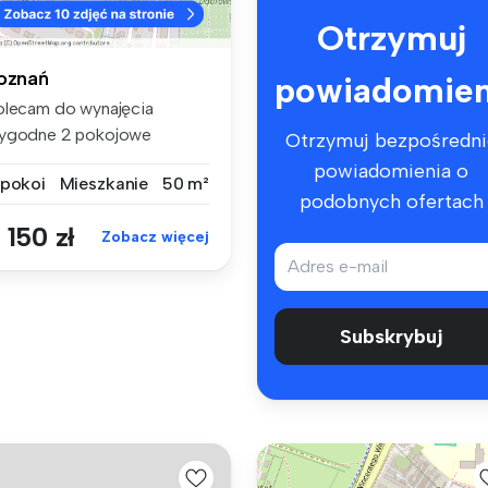
Otrzymuj
oznań
powiadomien
olecam do wynajęcia
ygodne 2 pokojowe
Otrzymuj bezpośredni
eszkanie z oddz...
powiadomienia o
 pokoi
Mieszkanie
50 m²
podobnych ofertach
 150 zł
Zobacz więcej
Subskrybuj