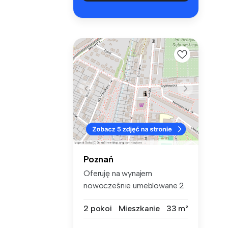
Poznań
Oferuję na wynajem
nowocześnie umeblowane 2
pokoje w rewi...
2 pokoi
Mieszkanie
33 m²