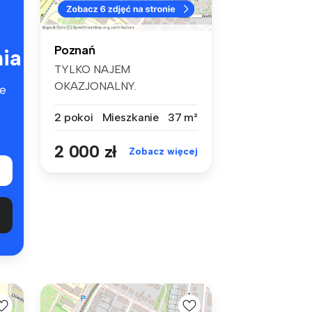
Poznań
ia
TYLKO NAJEM
OKAZJONALNY.
e
MIESZKANIE DOSTĘPNE
2 pokoi
Mieszkanie
37 m²
OD 15.08.202...
2 000 zł
Zobacz więcej