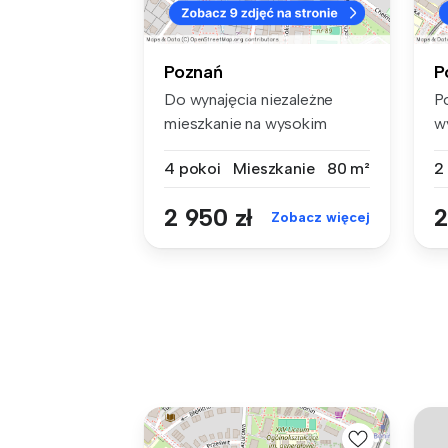
Poznań
P
Do wynajęcia niezależne
P
mieszkanie na wysokim
w
parterze w ...
mi
4 pokoi
Mieszkanie
80 m²
2
2 950 zł
2
Zobacz więcej