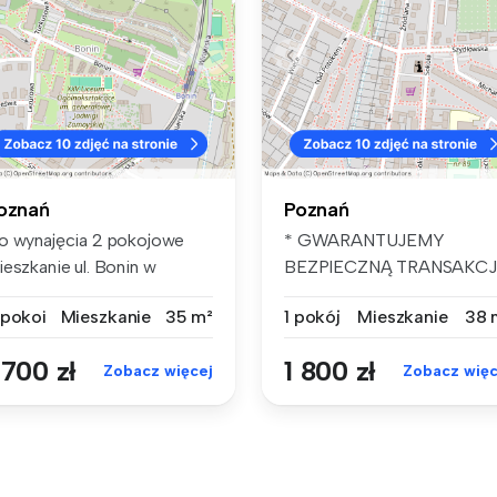
oznań
Poznań
o wynajęcia 2 pokojowe
* GWARANTUJEMY
ieszkanie ul. Bonin w
BEZPIECZNĄ TRANSAKC
znaniu.O...
I PROFESJONALNĄ OBSŁ..
 pokoi
Mieszkanie
35 m²
1 pokój
Mieszkanie
38 
 700 zł
1 800 zł
Zobacz więcej
Zobacz więc