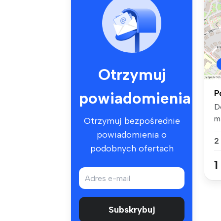
Otrzymuj
P
powiadomienia
D
m
Otrzymuj bezpośrednie
Po
powiadomienia o
2
podobnych ofertach
1
Subskrybuj