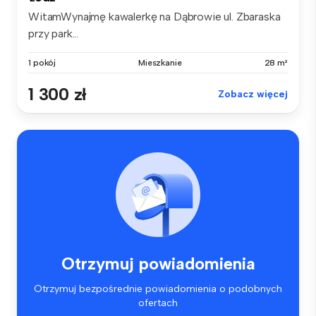
WitamWynajmę kawalerkę na Dąbrowie ul. Zbaraska
przy park...
1 pokój
Mieszkanie
28 m²
1 300 zł
Zobacz więcej
Otrzymuj powiadomienia
Otrzymuj bezpośrednie powiadomienia o podobnych
ofertach