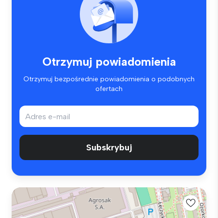
Otrzymuj powiadomienia
Otrzymuj bezpośrednie powiadomienia o podobnych
ofertach
Subskrybuj