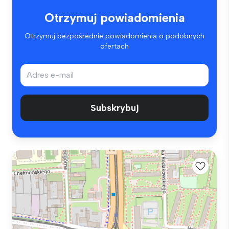
Otrzymuj powiadomienia
Otrzymuj bezpośrednie powiadomienia o podobnych
ofertach
Subskrybuj