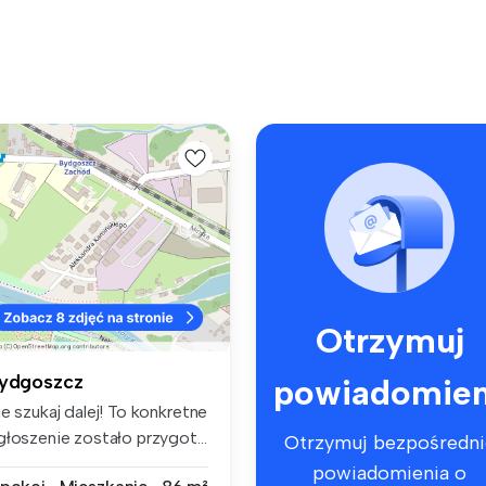
Otrzymuj
ydgoszcz
powiadomien
e szukaj dalej! To konkretne
głoszenie zostało przygot...
Otrzymuj bezpośredni
powiadomienia o