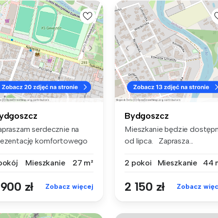
ydgoszcz
Bydgoszcz
apraszam serdecznie na
Mieszkanie będzie dostęp
rezentację komfortowego
od lipca. Zaprasza...
eszkan...
 pokój
Mieszkanie
27 m²
2 pokoi
Mieszkanie
44 
 900 zł
2 150 zł
Zobacz więcej
Zobacz więc