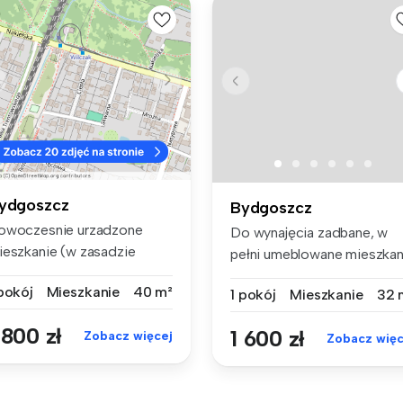
ydgoszcz
Bydgoszcz
owoczesnie urzadzone
Do wynajęcia zadbane, w
ieszkanie (w zasadzie
pełni umeblowane mieszkan
walerka) d...
przy ...
 pokój
Mieszkanie
40 m²
1 pokój
Mieszkanie
32 
 800 zł
1 600 zł
Zobacz więcej
Zobacz więc