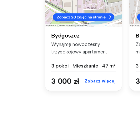
Bydgoszcz
B
Wynajmę nowoczesny
Z
trzypokojowy apartament
m
zlokalizowany ...
pr
3 pokoi
Mieszkanie
47 m²
3
3 000 zł
3
Zobacz więcej