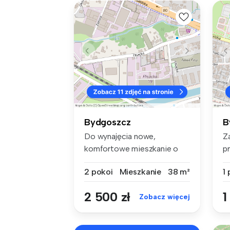
Bydgoszcz
B
Do wynajęcia nowe,
Z
komfortowe mieszkanie o
p
wysokim standa...
mi
2 pokoi
Mieszkanie
38 m²
1
2 500 zł
1
Zobacz więcej