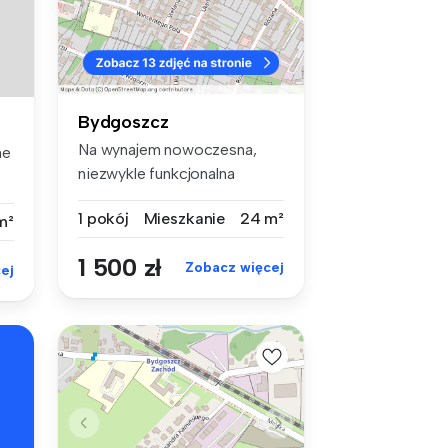
Bydgoszcz
Na wynajem nowoczesna,
ne
niezwykle funkcjonalna
kawalerka z...
1 pokój
Mieszkanie
24 m²
m²
1 500 zł
Zobacz więcej
ej