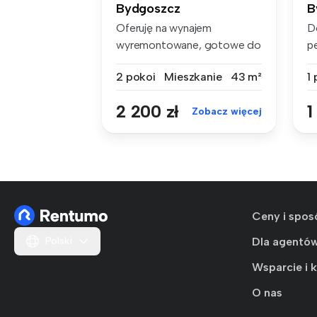
Bydgoszcz
B
Oferuję na wynajem
D
wyremontowane, gotowe do
p
wprowadzenia ...
pr
2 pokoi
Mieszkanie
43 m²
1
2 200 zł
1
Zobacz więcej
Ceny i spos
Polski
Dla agentó
Wsparcie i 
O nas