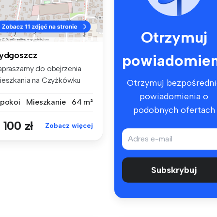
Otrzymuj
ydgoszcz
powiadomien
apraszamy do obejrzenia
ieszkania na Czyżkówku
Otrzymuj bezpośredni
zy uli...
powiadomienia o
 pokoi
Mieszkanie
64 m²
podobnych ofertach
 100 zł
Zobacz więcej
Subskrybuj