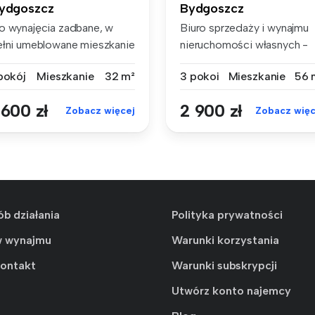
ydgoszcz
Bydgoszcz
o wynajęcia zadbane, w
Biuro sprzedaży i wynajmu
ełni umeblowane mieszkanie
nieruchomości własnych -
zy ...
wynajm...
 pokój
Mieszkanie
32 m²
3 pokoi
Mieszkanie
56 
 600 zł
2 900 zł
Zobacz więcej
Zobacz więc
ób działania
Polityka prywatności
w wynajmu
Warunki korzystania
kontakt
Warunki subskrypcji
Utwórz konto najemcy