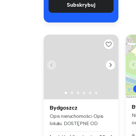
Subskrybuj
B
Bydgoszcz
Ni
Opis nieruchomości Opis
o
lokalu: DOSTĘPNE OD
2026-09-0...