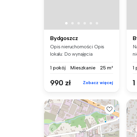
Bydgoszcz
B
Opis nieruchomości Opis
N
lokalu: Do wynajęcia
n
słoneczn...
ka
1 pokój
Mieszkanie
25 m²
1
990 zł
1
Zobacz więcej