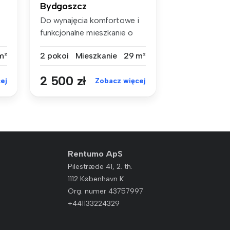
Bydgoszcz
Do wynajęcia komfortowe i
funkcjonalne mieszkanie o
powie...
m²
2 pokoi
Mieszkanie
29 m²
2 500 zł
ej
Zobacz więcej
Rentumo ApS
Pilestræde 41, 2. th.
1112 København K
Org. numer 43757997
+441133224329