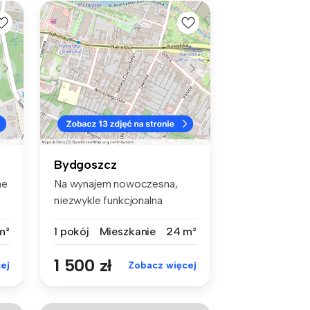
Bydgoszcz
ne
Na wynajem nowoczesna,
niezwykle funkcjonalna
kawalerka z...
m²
1 pokój
Mieszkanie
24 m²
1 500 zł
ej
Zobacz więcej