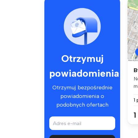
Otrzymuj
B
powiadomienia
N
m
Otrzymuj bezpośrednie
ka
powiadomienia o
1
podobnych ofertach
1