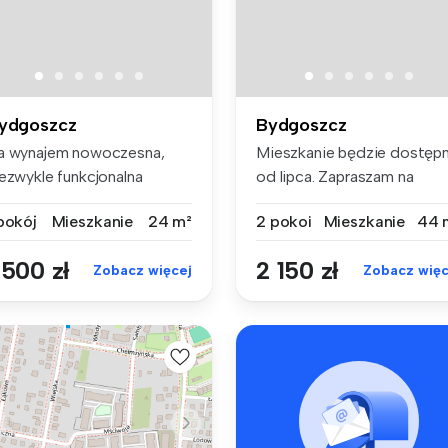
ydgoszcz
Bydgoszcz
a wynajem nowoczesna,
Mieszkanie będzie dostęp
iezwykle funkcjonalna
od lipca. Zapraszam na
walerka z...
prezent...
 pokój
Mieszkanie
24 m²
2 pokoi
Mieszkanie
44 
 500 zł
2 150 zł
Zobacz więcej
Zobacz więc