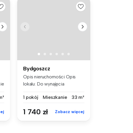
Bydgoszcz
Opis nieruchomości Opis
ie
lokalu: Do wynajęcia
nowocześ...
m²
1 pokój
Mieszkanie
33 m²
1 740 zł
ej
Zobacz więcej