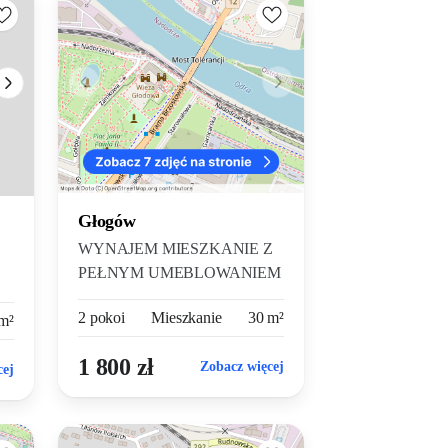
Głogów
WYNAJEM MIESZKANIE Z
PEŁNYM UMEBLOWANIEM
do wynajęcia świ...
2 pokoi
Mieszkanie
30 m²
m²
1 800 zł
Zobacz więcej
cej