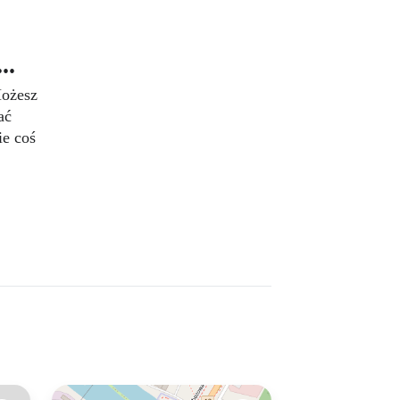
..
Możesz
ać
ie coś