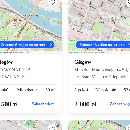
łogów
Głogów
O WYNAJĘCIA
Mieszkanie na wynajem – 53,
IESZKANIE -
m², Stare Miasto w Głogowie..
AWALERKA z aneksem
pokój
Mieszkanie
30 m²
2 pokoi
Mieszkanie
53 
chennym o...
 500 zł
2 000 zł
Zobacz więcej
Zobacz wię