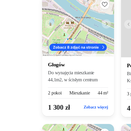
Głogów
P
Do wynajęcia mieszkanie
Bi
44,1m2, w ścisłym centrum
Ks
Głogowa...
na
2 pokoi
Mieszkanie
44 m²
3 
1 300 zł
4
Zobacz więcej