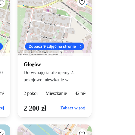
Głogów
10
Do wynajęcia oferujemy 2-
.
pokojowe mieszkanie w
wysokim st...
m²
2 pokoi
Mieszkanie
42 m²
2 200 zł
cej
Zobacz więcej