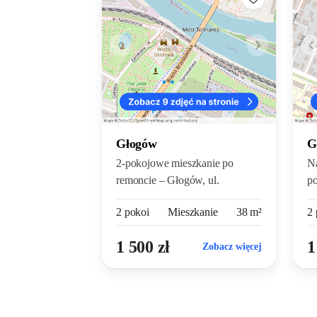
Głogów
G
2-pokojowe mieszkanie po
N
remoncie – Głogów, ul.
po
Głowackie...
po
2 pokoi
Mieszkanie
38 m²
2 
1 500 zł
1
Zobacz więcej