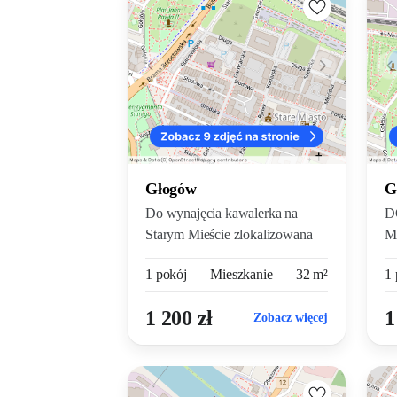
Głogów
G
Do wynajęcia kawalerka na
D
Starym Mieście zlokalizowana
M
na...
K
1 pokój
Mieszkanie
32 m²
1 
ku
1 200 zł
1
Zobacz więcej