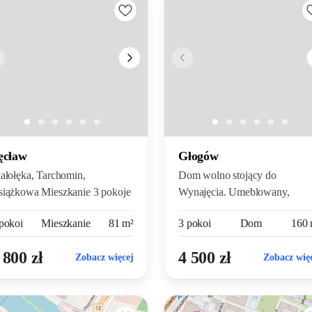
ęcław
Głogów
ałołęka, Tarchomin,
Dom wolno stojący do
iążkowa Mieszkanie 3 pokoje
Wynajęcia. Umeblowany,
r...
wyposażony, t...
pokoi
Mieszkanie
81 m²
3 pokoi
Dom
160 
 800 zł
4 500 zł
Zobacz więcej
Zobacz wię