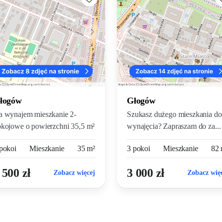
łogów
Głogów
a wynajem mieszkanie 2-
Szukasz dużego mieszkania do
kojowe o powierzchni 35,5 m²
wynajęcia? Zapraszam do za...
...
pokoi
Mieszkanie
35 m²
3 pokoi
Mieszkanie
82 
 500 zł
3 000 zł
Zobacz więcej
Zobacz wię