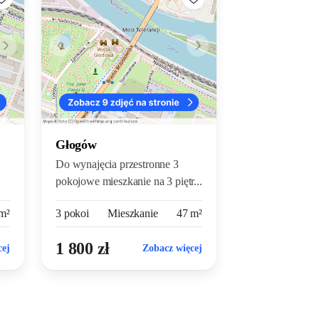
Głogów
Do wynajęcia przestronne 3
pokojowe mieszkanie na 3 piętr...
m²
3 pokoi
Mieszkanie
47 m²
1 800 zł
cej
Zobacz więcej