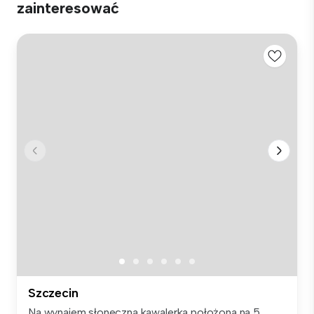
zainteresować
Szczecin
Na wynajem słoneczna kawalerka położona na 5