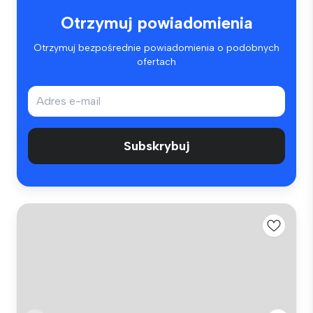
Otrzymuj powiadomienia
Otrzymuj bezpośrednie powiadomienia o podobnych
ofertach
Subskrybuj