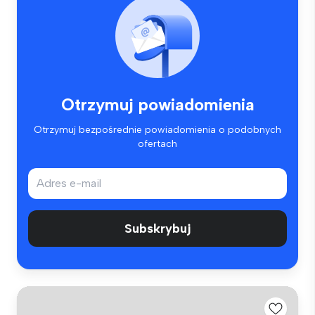
Otrzymuj powiadomienia
Otrzymuj bezpośrednie powiadomienia o podobnych
ofertach
Subskrybuj