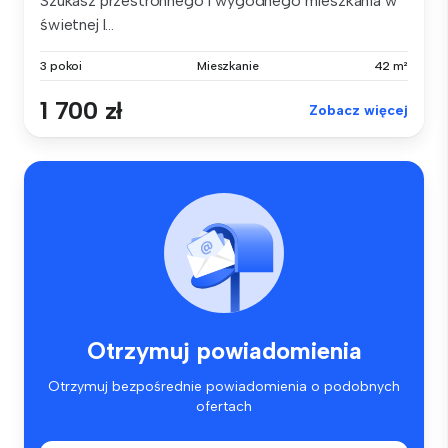
Szukasz przestronnego i wygodnego mieszkania w
świetnej l...
3 pokoi
Mieszkanie
42 m²
1 700 zł
Zobacz więcej
Otrzymuj powiadomienia
Otrzymuj bezpośrednie powiadomienia o podobnych
ofertach