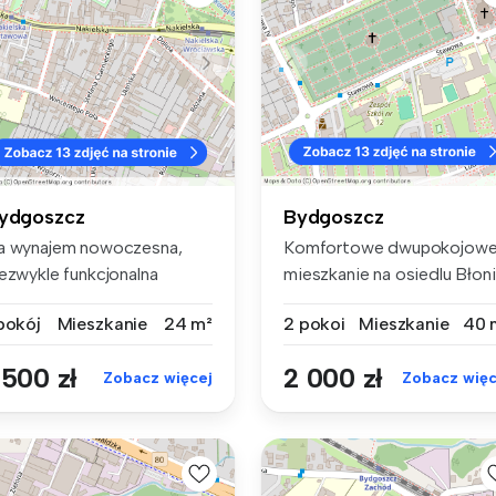
ydgoszcz
Bydgoszcz
a wynajem nowoczesna,
Komfortowe dwupokojow
iezwykle funkcjonalna
mieszkanie na osiedlu Błon
walerka z...
na za...
 pokój
Mieszkanie
24 m²
2 pokoi
Mieszkanie
40 
 500 zł
2 000 zł
Zobacz więcej
Zobacz więc