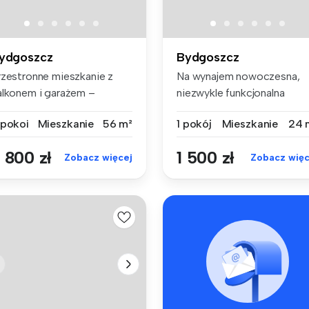
ydgoszcz
Bydgoszcz
rzestronne mieszkanie z
Na wynajem nowoczesna,
alkonem i garażem –
niezwykle funkcjonalna
órzyskowo,...
kawalerka z...
 pokoi
Mieszkanie
56 m²
1 pokój
Mieszkanie
24 
 800 zł
1 500 zł
Zobacz więcej
Zobacz więc