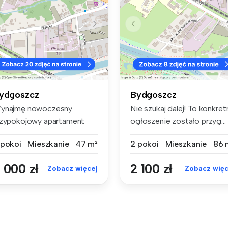
ydgoszcz
Bydgoszcz
ynajmę nowoczesny
Nie szukaj dalej! To konkret
rzypokojowy apartament
ogłoszenie zostało przyg...
okalizowany ...
 pokoi
Mieszkanie
47 m²
2 pokoi
Mieszkanie
86 
 000 zł
2 100 zł
Zobacz więcej
Zobacz więc