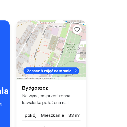
Bydgoszcz
ia
Na wynajem przestronna
kawalerka położona na I
e
piętrze bl...
1 pokój
Mieszkanie
33 m²