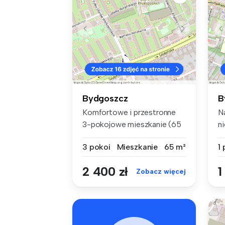
Bydgoszcz
B
Komfortowe i przestronne
N
3-pokojowe mieszkanie (65
n
m²) z ...
ka
3 pokoi
Mieszkanie
65 m²
1
2 400 zł
1
Zobacz więcej