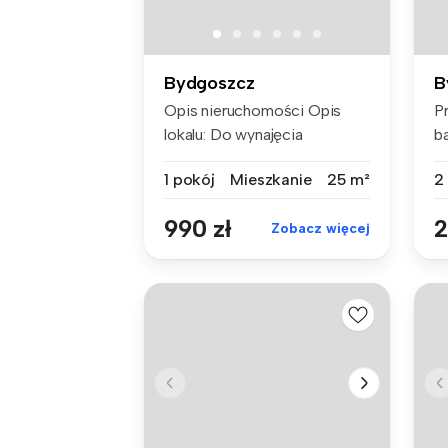
Bydgoszcz
B
Opis nieruchomości Opis
P
lokalu: Do wynajęcia
b
słoneczn...
G
1 pokój
Mieszkanie
25 m²
2
990 zł
2
Zobacz więcej