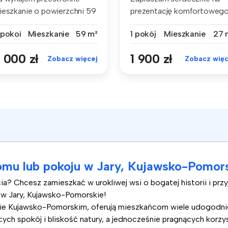
ieszkanie o powierzchni 59
prezentację komfortoweg
, po...
mieszkan...
 pokoi
Mieszkanie
59 m²
1 pokój
Mieszkanie
27 
 000 zł
1 900 zł
Zobacz więcej
Zobacz więc
mu lub pokoju w Jary, Kujawsko-Pomor
a? Chcesz zamieszkać w urokliwej wsi o bogatej historii i prz
 w Jary, Kujawsko-Pomorskie!
e Kujawsko-Pomorskim, oferują mieszkańcom wiele udogodnień i
ch spokój i bliskość natury, a jednocześnie pragnących korzys