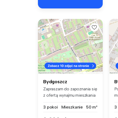
Bydgoszcz
B
Zapraszam do zapoznania się
P
z ofertą wynajmu mieszkania
m
t...
m2
3 pokoi
Mieszkanie
50 m²
3