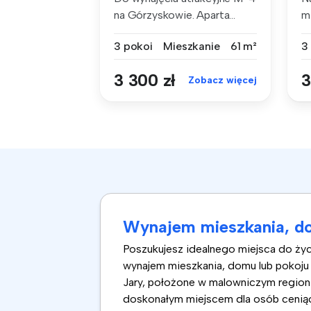
na Górzyskowie. Aparta...
m
m²
3 pokoi
Mieszkanie
61 m²
3
3 300 zł
3
Zobacz więcej
Wynajem mieszkania, do
Poszukujesz idealnego miejsca do życi
wynajem mieszkania, domu lub pokoju
Jary, położone w malowniczym regioni
doskonałym miejscem dla osób ceniący