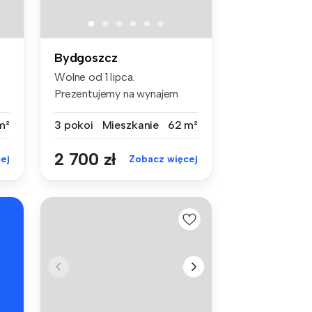
Bydgoszcz
Wolne od 1 lipca.
Prezentujemy na wynajem
eleganckie mies...
m²
3 pokoi
Mieszkanie
62 m²
2 700 zł
ej
Zobacz więcej