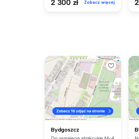
2 300 zł
2
Zobacz więcej
Bydgoszcz
B
Do wynajęcia atrakcyjne M-4
N