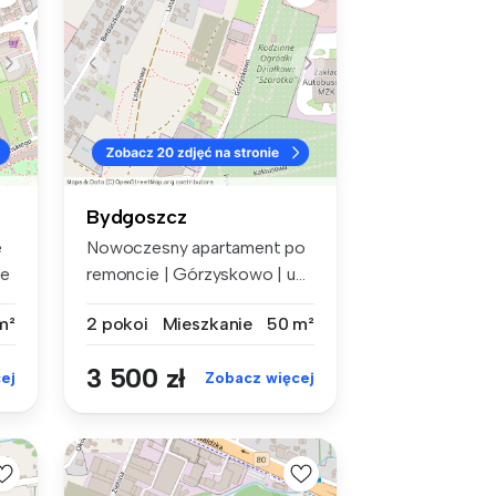
Bydgoszcz
e
Nowoczesny apartament po
ie
remoncie | Górzyskowo | u...
m²
2 pokoi
Mieszkanie
50 m²
3 500 zł
ej
Zobacz więcej