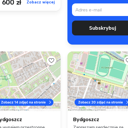
 600 zł
Zobacz więcej
Subskrybuj
ydgoszcz
Bydgoszcz
a wynajem przestronne
Zapraszam serdecznie na