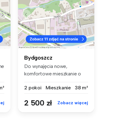
Bydgoszcz
ne
Do wynajęcia nowe,
komfortowe mieszkanie o
wysokim standa...
m²
2 pokoi
Mieszkanie
38 m²
2 500 zł
ej
Zobacz więcej