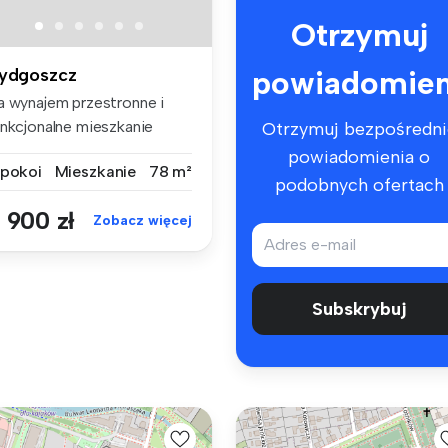
Otrzymuj
powiadomien
ydgoszcz
a wynajem przestronne i
unkcjonalne mieszkanie
Otrzymuj bezpośredni
zypoko...
powiadomienia o
 pokoi
Mieszkanie
78 m²
podobnych ofertach
 900 zł
Zobacz więcej
Subskrybuj