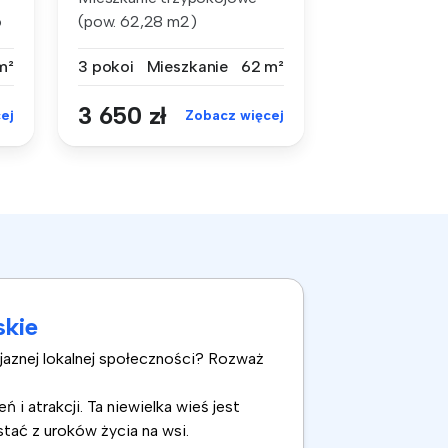
o
(pow. 62,28 m2)
usytuowane na III...
m²
3 pokoi
Mieszkanie
62 m²
3 650 zł
ej
Zobacz więcej
skie
yjaznej lokalnej społeczności? Rozważ
 atrakcji. Ta niewielka wieś jest
tać z uroków życia na wsi.