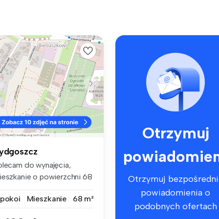
Otrzymuj
ydgoszcz
powiadomien
olecam do wynajęcia,
ieszkanie o powierzchni 68
Otrzymuj bezpośredni
, poł...
powiadomienia o
 pokoi
Mieszkanie
68 m²
podobnych ofertach