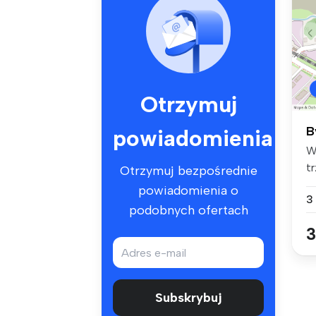
Otrzymuj
B
powiadomienia
W
t
Otrzymuj bezpośrednie
zl
powiadomienia o
3
podobnych ofertach
3
Subskrybuj