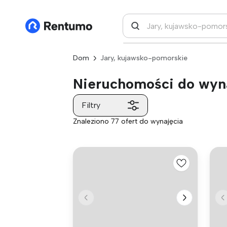
Dom
Jary, kujawsko-pomorskie
Nieruchomości do wyna
Filtry
Znaleziono 77 ofert do wynajęcia