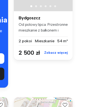
ia
Bydgoszcz
Od polowy lipca. Przestronne
mieszkanie z balkonem i
e
gara...
2 pokoi
Mieszkanie
54 m²
2 500 zł
Zobacz więcej