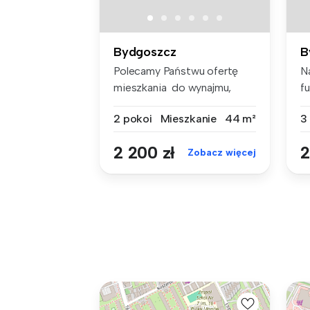
Bydgoszcz
B
Polecamy Państwu ofertę
N
mieszkania do wynajmu,
f
położoneg...
tr
2 pokoi
Mieszkanie
44 m²
3
2 200 zł
2
Zobacz więcej