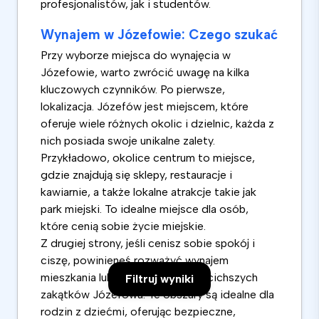
profesjonalistów, jak i studentów.
Wynajem w Józefowie: Czego szukać
Przy wyborze miejsca do wynajęcia w
Józefowie, warto zwrócić uwagę na kilka
kluczowych czynników. Po pierwsze,
lokalizacja. Józefów jest miejscem, które
oferuje wiele różnych okolic i dzielnic, każda z
nich posiada swoje unikalne zalety.
Przykładowo, okolice centrum to miejsce,
gdzie znajdują się sklepy, restauracje i
kawiarnie, a także lokalne atrakcje takie jak
park miejski. To idealne miejsce dla osób,
które cenią sobie życie miejskie.
Z drugiej strony, jeśli cenisz sobie spokój i
ciszę, powinieneś rozważyć wynajem
mieszkania lub domu w jednym z cichszych
Filtruj wyniki
zakątków Józefowa. Te obszary są idealne dla
rodzin z dziećmi, oferując bezpieczne,