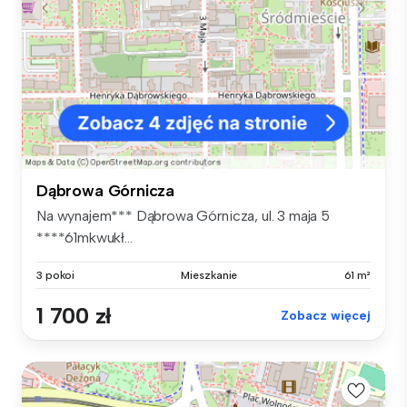
Dąbrowa Górnicza
Na wynajem*** Dąbrowa Górnicza, ul. 3 maja 5
****61mkwukł...
3 pokoi
Mieszkanie
61 m²
1 700 zł
Zobacz więcej