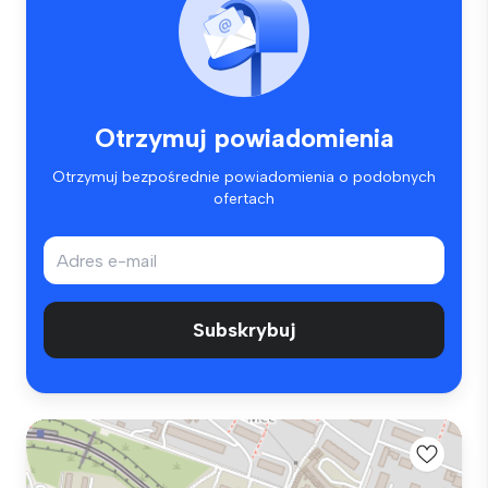
Otrzymuj powiadomienia
Otrzymuj bezpośrednie powiadomienia o podobnych
ofertach
Subskrybuj