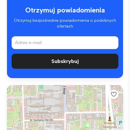
Otrzymuj powiadomienia
Otrzymuj bezpośrednie powiadomienia o podobnych
ofertach
Subskrybuj