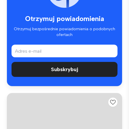
Otrzymuj powiadomienia
Otrzymuj bezpośrednie powiadomienia o podobnych
ofertach
Subskrybuj