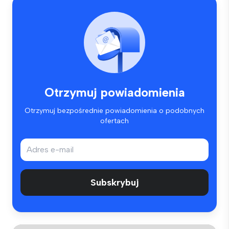
Otrzymuj powiadomienia
Otrzymuj bezpośrednie powiadomienia o podobnych
ofertach
Subskrybuj