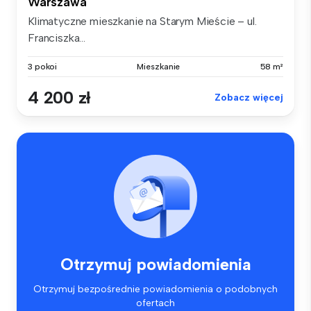
Warszawa
Klimatyczne mieszkanie na Starym Mieście – ul.
Franciszka...
3 pokoi
Mieszkanie
58 m²
4 200 zł
Zobacz więcej
Otrzymuj powiadomienia
Otrzymuj bezpośrednie powiadomienia o podobnych
ofertach