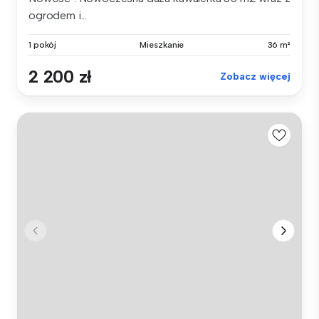
ogrodem i...
1 pokój
Mieszkanie
36 m²
2 200 zł
Zobacz więcej