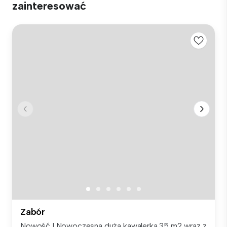
zainteresować
Zabór
Nowość ! Nowoczesna duża kawalerka 35 m2 wraz z