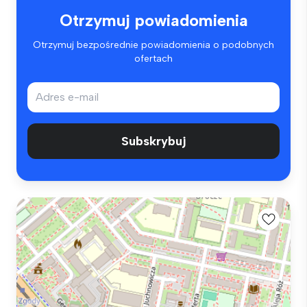
Otrzymuj powiadomienia
Otrzymuj bezpośrednie powiadomienia o podobnych
ofertach
Subskrybuj