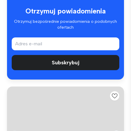
Otrzymuj powiadomienia
Otrzymuj bezpośrednie powiadomienia o podobnych
ofertach
Subskrybuj