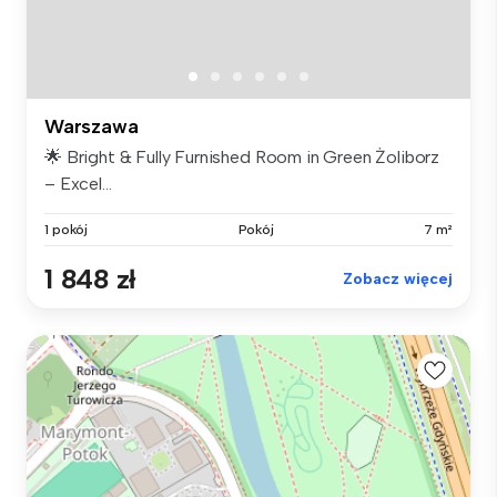
Warszawa
🌟 Bright & Fully Furnished Room in Green Żoliborz
– Excel...
1 pokój
Pokój
7 m²
1 848 zł
Zobacz więcej