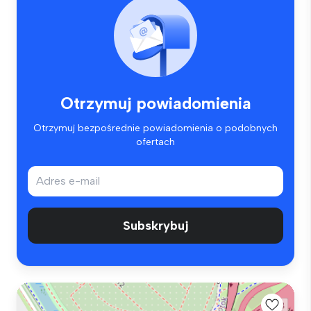
Otrzymuj powiadomienia
Otrzymuj bezpośrednie powiadomienia o podobnych
ofertach
Subskrybuj