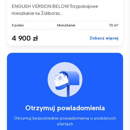
ENGLISH VERSION BELOWTrzypokojowe
mieszkanie na Żoliborzu...
3 pokoi
Mieszkanie
70 m²
4 900 zł
Zobacz więcej
Otrzymuj powiadomienia
Otrzymuj bezpośrednie powiadomienia o podobnych
ofertach