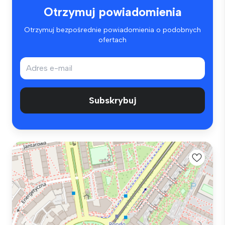
Otrzymuj powiadomienia
Otrzymuj bezpośrednie powiadomienia o podobnych
ofertach
Subskrybuj