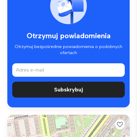
Otrzymuj powiadomienia
Otrzymuj bezpośrednie powiadomienia o podobnych
ofertach
Subskrybuj