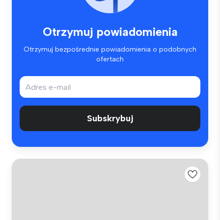
Otrzymuj powiadomienia
Otrzymuj bezpośrednie powiadomienia o podobnych
ofertach
Subskrybuj