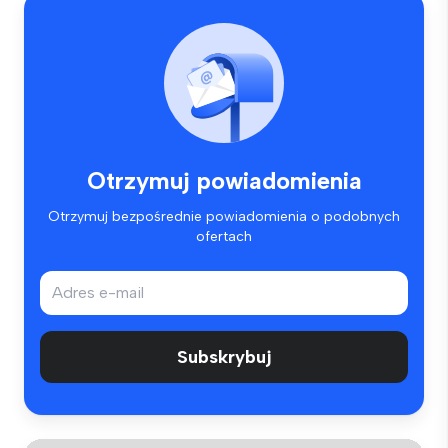
Otrzymuj powiadomienia
Otrzymuj bezpośrednie powiadomienia o podobnych
ofertach
Subskrybuj