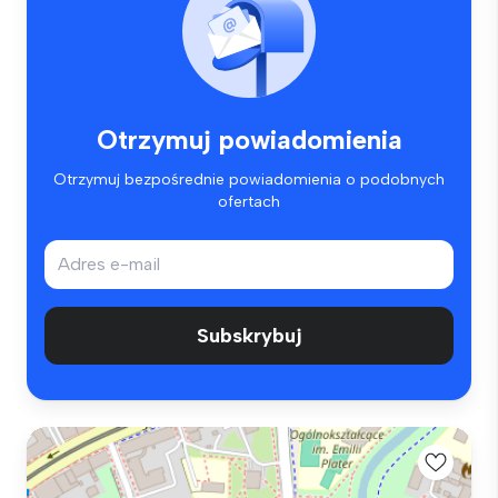
Otrzymuj powiadomienia
Otrzymuj bezpośrednie powiadomienia o podobnych
ofertach
Subskrybuj