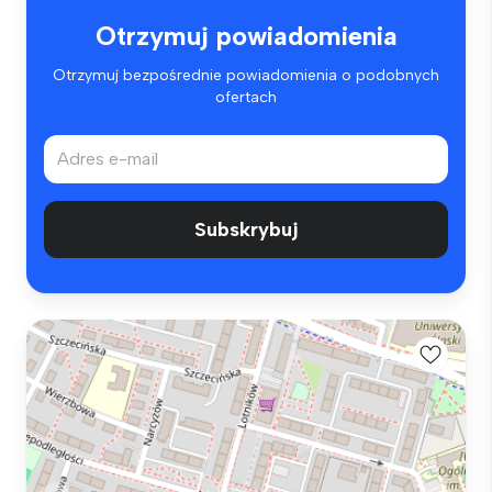
Otrzymuj powiadomienia
Otrzymuj bezpośrednie powiadomienia o podobnych
ofertach
Subskrybuj