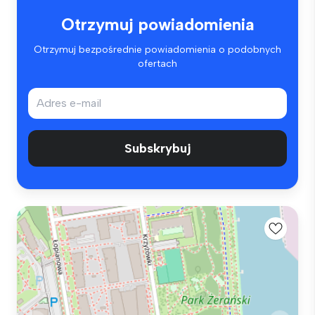
Otrzymuj powiadomienia
Otrzymuj bezpośrednie powiadomienia o podobnych
ofertach
Subskrybuj