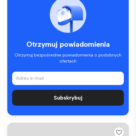
Otrzymuj powiadomienia
Otrzymuj bezpośrednie powiadomienia o podobnych
ofertach
Subskrybuj