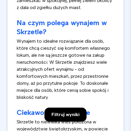
zamieszkać w spokojnej, pełnej zieleni okolicy
z dala od zgiełku dużych miast.
Na czym polega wynajem w
Skrzetle?
Wynajem to idealne rozwiązanie dla osób,
które chcą cieszyć się komfortem własnego
lokum, ale nie są jeszcze gotowe na zakup
nieruchomości. W Skrzetle znajdziesz wiele
atrakcyjnych ofert wynajmu - od
komfortowych mieszkań, przez przestronne
domy, aż po przytulne pokoje. To doskonałe
miejsce dla osób, które cenią sobie spokój i
bliskość natury.
Ciekawostki o Skrzetle
Filtruj wyniki
Skrzetle to niewielka wieś położona w
województwie świętokrzyskim, w powiecie