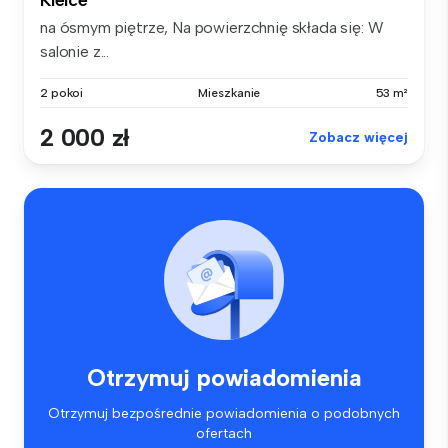
Kielce
na ósmym piętrze, Na powierzchnię składa się: W
salonie z...
2 pokoi
Mieszkanie
53 m²
2 000 zł
Zobacz więcej
Otrzymuj powiadomienia
Otrzymuj bezpośrednie powiadomienia o podobnych
ofertach