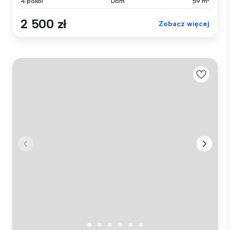
4 pokoi
Dom
59 m²
2 500 zł
Zobacz więcej