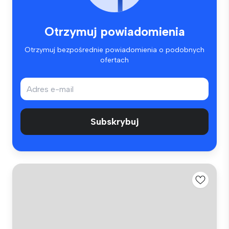
Otrzymuj powiadomienia
Otrzymuj bezpośrednie powiadomienia o podobnych
ofertach
Subskrybuj