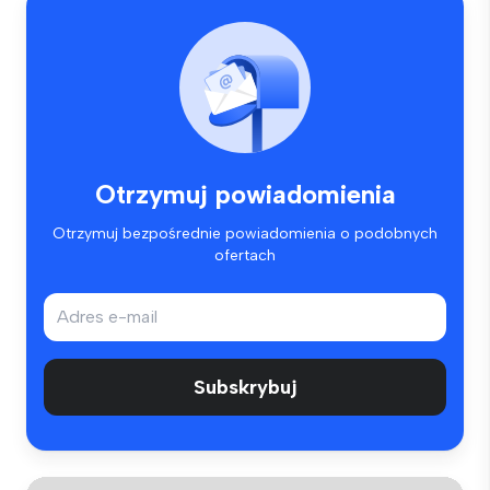
Otrzymuj powiadomienia
Otrzymuj bezpośrednie powiadomienia o podobnych
ofertach
Subskrybuj