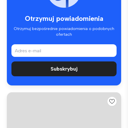
Otrzymuj powiadomienia
Otrzymuj bezpośrednie powiadomienia o podobnych
ofertach
Subskrybuj