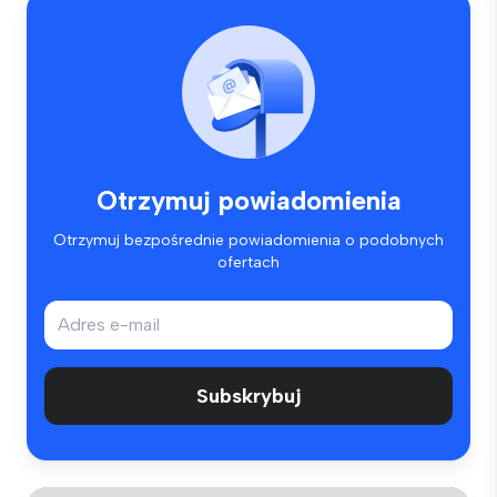
Otrzymuj powiadomienia
Otrzymuj bezpośrednie powiadomienia o podobnych
ofertach
Subskrybuj