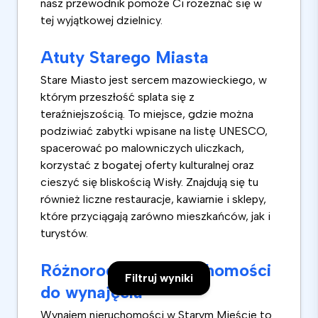
nasz przewodnik pomoże Ci rozeznać się w
tej wyjątkowej dzielnicy.
Atuty Starego Miasta
Stare Miasto jest sercem mazowieckiego, w
którym przeszłość splata się z
teraźniejszością. To miejsce, gdzie można
podziwiać zabytki wpisane na listę UNESCO,
spacerować po malowniczych uliczkach,
korzystać z bogatej oferty kulturalnej oraz
cieszyć się bliskością Wisły. Znajdują się tu
również liczne restauracje, kawiarnie i sklepy,
które przyciągają zarówno mieszkańców, jak i
turystów.
Różnorodność nieruchomości
Filtruj wyniki
do wynajęcia
Wynajem nieruchomości w Starym Mieście to