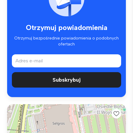
Otrzymuj powiadomienia
Otrzymuj bezpośrednie powiadomienia o podobnych
ofertach
Subskrybuj