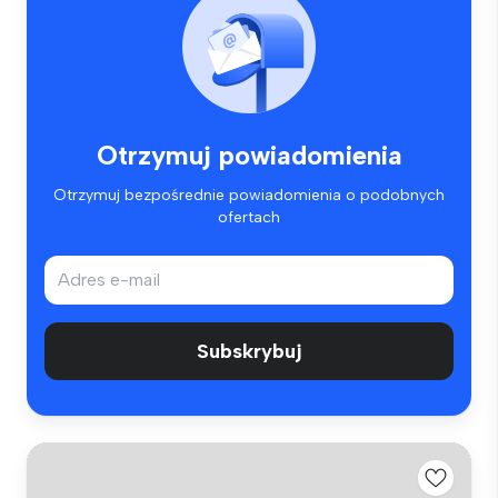
Otrzymuj powiadomienia
Otrzymuj bezpośrednie powiadomienia o podobnych
ofertach
Subskrybuj