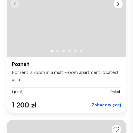
Poznań
For rent: a room in a multi-room apartment located
at ul....
1 pokój
Pokój
1 200 zł
Zobacz więcej