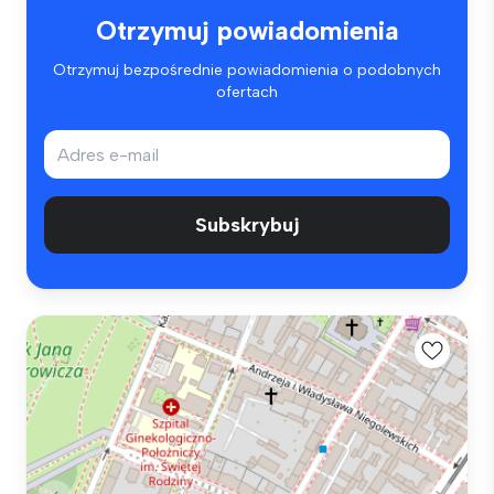
Otrzymuj powiadomienia
Otrzymuj bezpośrednie powiadomienia o podobnych
ofertach
Subskrybuj