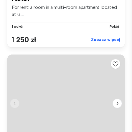
For rent: a room in a multi-room apartment located
at ul....
1 pokój
Pokój
1 250 zł
Zobacz więcej