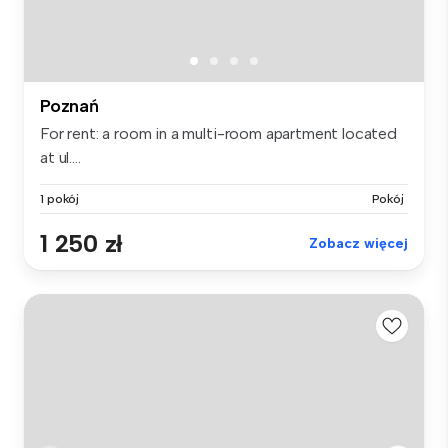
Poznań
For rent: a room in a multi-room apartment located
at ul....
1 pokój
Pokój
1 250 zł
Zobacz więcej