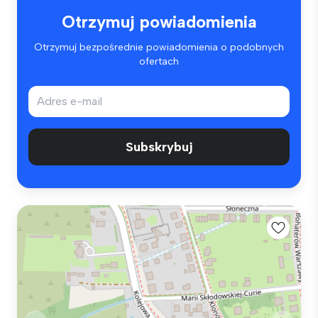
Otrzymuj powiadomienia
Otrzymuj bezpośrednie powiadomienia o podobnych
ofertach
Subskrybuj