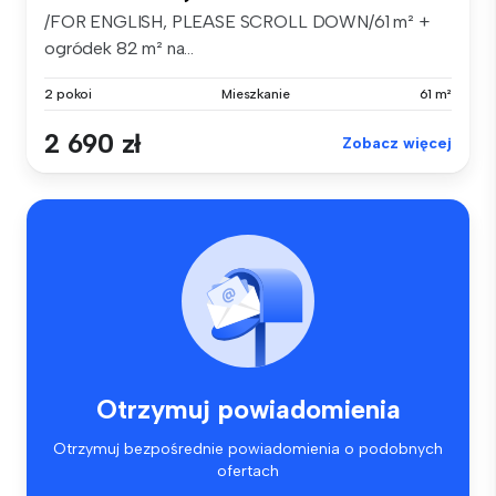
/FOR ENGLISH, PLEASE SCROLL DOWN/61 m² +
ogródek 82 m² na...
2 pokoi
Mieszkanie
61 m²
2 690 zł
Zobacz więcej
Otrzymuj powiadomienia
Otrzymuj bezpośrednie powiadomienia o podobnych
ofertach