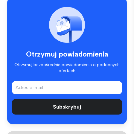
Otrzymuj powiadomienia
Otrzymuj bezpośrednie powiadomienia o podobnych
ofertach
Subskrybuj