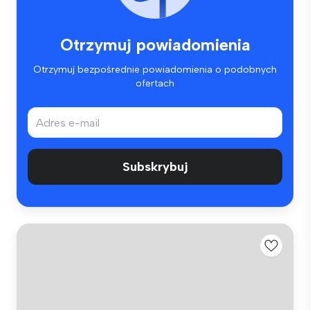
Otrzymuj powiadomienia
Otrzymuj bezpośrednie powiadomienia o podobnych
ofertach
Subskrybuj