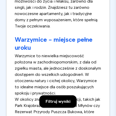
możliwości do życia i relaksu, zarówno dla
singli, jak i rodzin. Znajdziesz tu zarówno
nowoczesne apartamenty, jak i tradycyjne
domy z pełnym wyposażeniem, które spełnią
Twoje oczekiwania.
Warzymice - miejsce pełne
uroku
Warzymice to niewielka miejscowość
położona w zachodniopomorskim, z dala od
zgiełku miasta, ale jednocześnie z doskonałym
dostępem do wszelkich udogodnień. W
otoczeniu natury i cichej okolicy, Warzymice
to idealne miejsce dla osób poszukujących
spokoju i prywatności.
W okolicy znajduje się wiele atrakcji, takich jak
Filtruj wyniki
Park Krajobrazowy Dolina Siedmiu Młynów czy
Rezerwat Przyrody Puszcza Bukowa, które