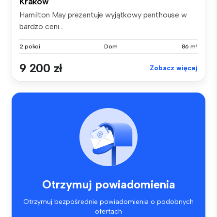
Kraków
Hamilton May prezentuje wyjątkowy penthouse w
bardzo ceni...
2 pokoi
Dom
86 m²
9 200 zł
Zobacz więcej
Otrzymuj powiadomienia
Otrzymuj bezpośrednie powiadomienia o podobnych
ofertach