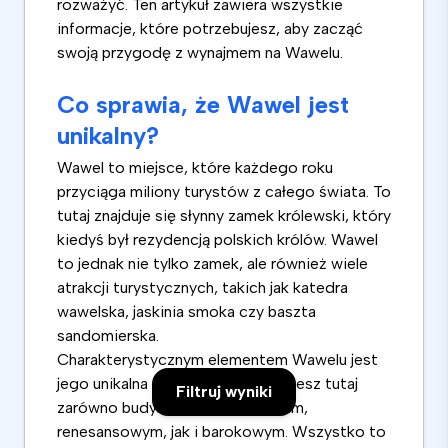
rozważyć. Ten artykuł zawiera wszystkie
informacje, które potrzebujesz, aby zacząć
swoją przygodę z wynajmem na Wawelu.
Co sprawia, że Wawel jest
unikalny?
Wawel to miejsce, które każdego roku
przyciąga miliony turystów z całego świata. To
tutaj znajduje się słynny zamek królewski, który
kiedyś był rezydencją polskich królów. Wawel
to jednak nie tylko zamek, ale również wiele
atrakcji turystycznych, takich jak katedra
wawelska, jaskinia smoka czy baszta
sandomierska.
Charakterystycznym elementem Wawelu jest
jego unikalna architektura. Znajdziesz tutaj
Filtruj wyniki
zarówno budynki w stylu gotyckim,
renesansowym, jak i barokowym. Wszystko to