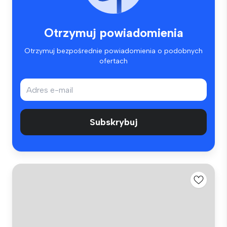
Otrzymuj powiadomienia
Otrzymuj bezpośrednie powiadomienia o podobnych
ofertach
Subskrybuj