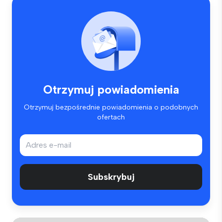
Otrzymuj powiadomienia
Otrzymuj bezpośrednie powiadomienia o podobnych
ofertach
Subskrybuj