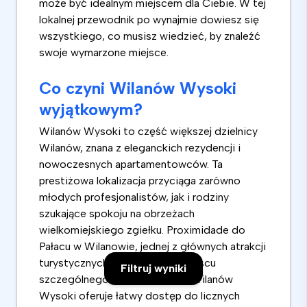
może być idealnym miejscem dla Ciebie. W tej
lokalnej przewodnik po wynajmie dowiesz się
wszystkiego, co musisz wiedzieć, by znaleźć
swoje wymarzone miejsce.
Co czyni Wilanów Wysoki
wyjątkowym?
Wilanów Wysoki to część większej dzielnicy
Wilanów, znana z eleganckich rezydencji i
nowoczesnych apartamentowców. Ta
prestiżowa lokalizacja przyciąga zarówno
młodych profesjonalistów, jak i rodziny
szukające spokoju na obrzeżach
wielkomiejskiego zgiełku. Proximidade do
Pałacu w Wilanowie, jednej z głównych atrakcji
turystycznych, dodaje temu miejscu
Filtruj wyniki
szczególnego uroku. Ponadto, Wilanów
Wysoki oferuje łatwy dostęp do licznych