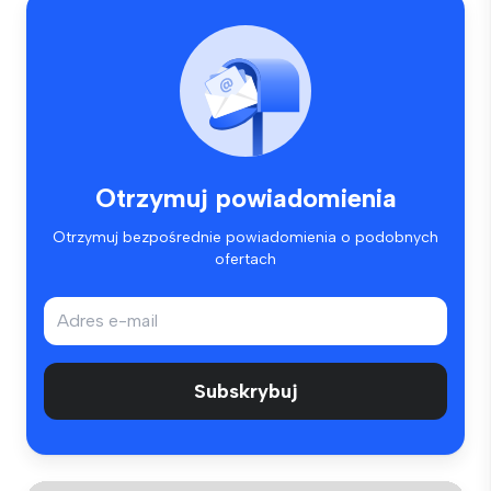
Otrzymuj powiadomienia
Otrzymuj bezpośrednie powiadomienia o podobnych
ofertach
Subskrybuj