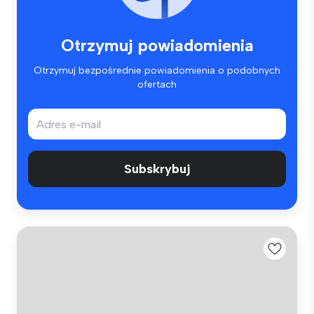
Otrzymuj powiadomienia
Otrzymuj bezpośrednie powiadomienia o podobnych
ofertach
Subskrybuj