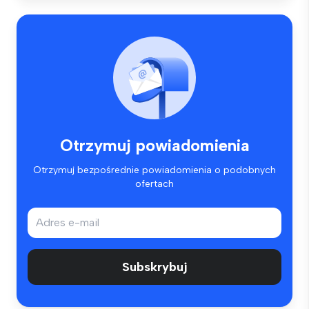
Otrzymuj powiadomienia
Otrzymuj bezpośrednie powiadomienia o podobnych
ofertach
Subskrybuj