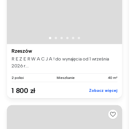
Rzeszów
R E Z E R W A C J A ! do wynajęcia od 1 września
2026 r....
2 pokoi
Mieszkanie
40 m²
1 800 zł
Zobacz więcej