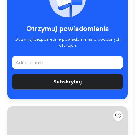
Otrzymuj powiadomienia
Otrzymuj bezpośrednie powiadomienia o podobnych
ofertach
Subskrybuj