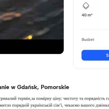
40 m²
Budżet
S
anie w Gdańsk, Pomorskie
тривалий термін,за помірну ціну; чистоту та порядність г
є житло порядній українській сімʼї, чекаємо вашого дз