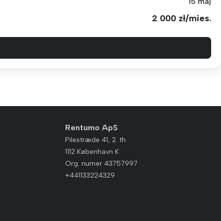
15 maj
2 000 zł/mies.
Rentumo ApS
Pilestræde 41, 2. th.
1112 København K
Org. numer 43757997
+441133224329