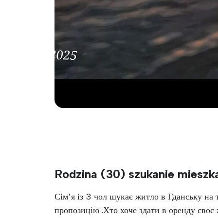
Rodzina (30) szukanie mieszk
Сімʼя із 3 чол шукає житло в Гданську на 
пропозицію .Хто хоче здати в оренду сво