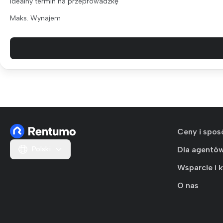
Idealny termin na przeprowadzkę
Maks. Wynajem
Ceny i spos
Polski
Dla agentó
Wsparcie i 
O nas