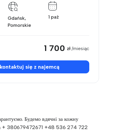
1 paź
Gdańsk,
Pomorskie
1 700
zł
/miesiąc
kontaktuj się z najemcą
арантуємо. Будемо вдячні за кожну
вінка + 380679472671 +48 536 274 722