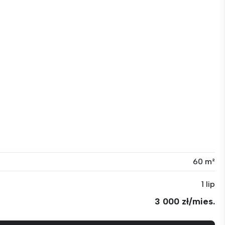
60 m²
1 lip
3 000 zł/mies.