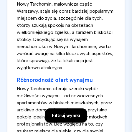
Nowy Tarchomin, malownicza część
Warszawy, staje się coraz bardziej popularnym
miejscem do życia, szczególnie dla tych,
którzy szukają spokoju na obrzeżach
wielkomiejskiego zgiełku, a zarazem bliskości
stolicy. Decydując się na wynajem
nieruchomości w Nowym Tarchominie, warto
zwrócić uwagę na kilka kluczowych aspektów,
które sprawiają, że ta lokalizacja jest
wyjątkowo atrakcyjna.
Różnorodność ofert wynajmu
Nowy Tarchomin oferuje szeroki wybór
możliwości wynajmu - od nowoczesnych
apartamentów w blokach mieszkalnych, przez
urokliwe domy jednorodzinne, po przytulne
Filtruj wyniki
pokoje idealne dla studentów czy młodych
profesjonalistów. Bez względu na to, czy
szukasz miejsca dla siebie, czy dla swojej