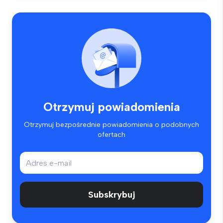
Otrzymuj powiadomienia
Otrzymuj bezpośrednie powiadomienia o podobnych
ofertach
Subskrybuj