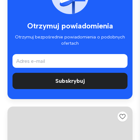
Otrzymuj powiadomienia
Otrzymuj bezpośrednie powiadomienia o podobnych
ofertach
Subskrybuj