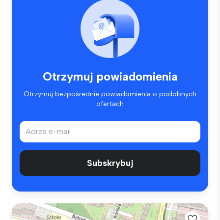
Otrzymuj powiadomienia
Otrzymuj bezpośrednie powiadomienia o podobnych
ofertach
Subskrybuj