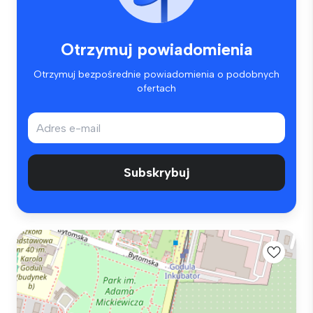
Otrzymuj powiadomienia
Otrzymuj bezpośrednie powiadomienia o podobnych
ofertach
Subskrybuj