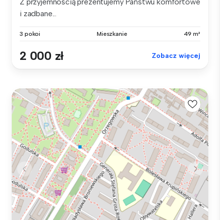
Z przyjemnością prezentujemy Państwu komfortowe
i zadbane...
3 pokoi
Mieszkanie
49 m²
2 000 zł
Zobacz więcej