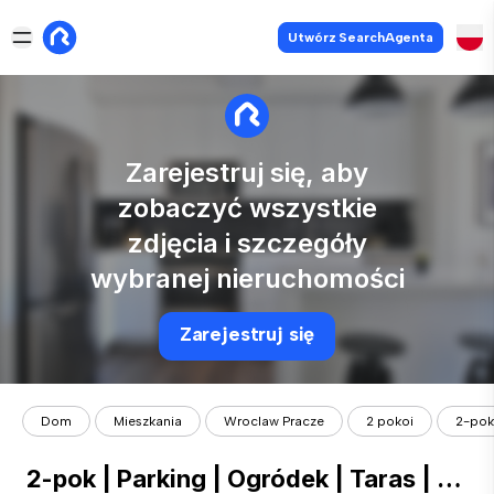
Utwórz SearchAgenta
Zarejestruj się, aby
zobaczyć wszystkie
zdjęcia i szczegóły
wybranej nieruchomości
Zarejestruj się
Dom
Mieszkania
Wroclaw Pracze
2 pokoi
2-pok 
2-pok | Parking | Ogródek | Taras | Maślice