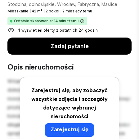
Stodolna, dolnośląskie, Wrocław, Fabryczna, Maślice
Mieszkanie
|
42 m²
|
2 pokoi
|
2 miesięcy temu
Ostatnie skanowanie: 14 minut temu
4 wyświetleń oferty z ostatnich 24 godzin
Zadaj pytanie
Opis nieruchomości
Witamy w Twojej nowej miejskiej oazie w Stodolna,
dolnośląskie, Wrocław, Fabryczna, Maślice! Ten
Zarejestruj się, aby zobaczyć
nowoczesny apartament z 2 sypialniami oferuje stylową i
wszystkie zdjęcia i szczegóły
przytulną przestrzeń do zamieszkania. Otwarta
dotyczące wybranej
koncepcja układu idealnie nadaje się do rozrywki, a
nieruchomości
elegancka kuchnia jest wyposażona w najwyższej jakości
Zarejestruj się
sprzęt. Dzięki doskonałej lokalizacji będziesz zaledwie