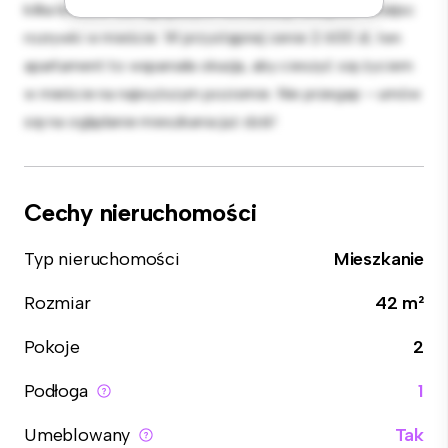
kilka kroków od najlepszych restauracji, sklepów i miejsc
rozrywki w mieście. W przystępnej cenie 2 600 zł, ten
apartament to wspaniała okazja, aby cieszyć się życiem
w mieście na najwyższym poziomie. Nie przegap – umów
się na oglądanie mieszkania już dziś!
Cechy nieruchomości
Typ nieruchomości
Mieszkanie
Rozmiar
42 m²
Pokoje
2
Podłoga
1
Umeblowany
Tak