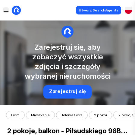
Utwórz SearchAgenta
Zarejestruj się, aby
zobaczyć wszystkie
zdjęcia i szczegóły
wybranej nieruchomości
Zarejestruj się
Dom
Mieszkania
Jelenia Góra
2 pokoi
2 pokoje,
2 pokoje, balkon - Piłsudskiego 98B, obok Tulipanu