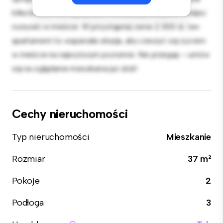
kilka kroków od najlepszych restauracji, sklepów i miejsc
rozrywki w mieście. W przystępnej cenie 2 300 zł, ten
apartament to wspaniała okazja, aby cieszyć się życiem
w mieście na najwyższym poziomie. Nie przegap – umów
się na oglądanie mieszkania już dziś!
Cechy nieruchomości
Typ nieruchomości
Mieszkanie
Rozmiar
37 m²
Pokoje
2
Podłoga
3