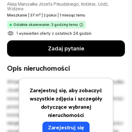
Aleja Marszałka Józefa Piłsudskiego, łódzkie, Łódź,
Widzew
Mieszkanie
|
37 m²
|
2 pokoi
|
1 miesiąc temu
Ostatnie skanowanie: 3 godziny temu
1 wyświetleń oferty z ostatnich 24 godzin
Zadaj pytanie
Opis nieruchomości
Witamy w Twojej nowej miejskiej oazie w Aleja Marszałka
Józefa Piłsudskiego, łódzkie, Łódź, Widzew! Ten
Zarejestruj się, aby zobaczyć
nowoczesny apartament z 2 sypialniami oferuje stylową i
wszystkie zdjęcia i szczegóły
przytulną przestrzeń do zamieszkania. Otwarta
dotyczące wybranej
koncepcja układu idealnie nadaje się do rozrywki, a
nieruchomości
elegancka kuchnia jest wyposażona w najwyższej jakości
Zarejestruj się
sprzęt. Dzięki doskonałej lokalizacji będziesz zaledwie