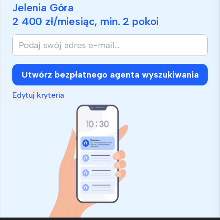
Jelenia Góra
2 400 zł
/miesiąc, min.
2 pokoi
Jeśli
jesteś
człowiekiem,
zignoruj
Utwórz bezpłatnego agenta wyszukiwania
to
pole
Edytuj kryteria