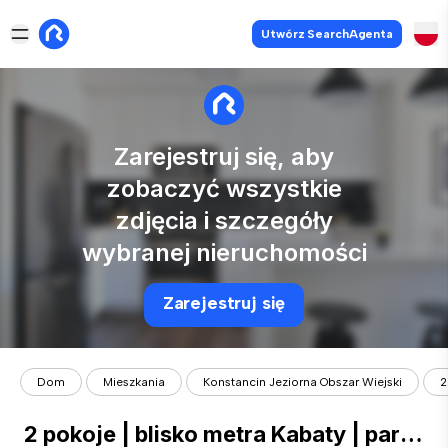
Utwórz SearchAgenta
Zarejestruj się, aby
zobaczyć wszystkie
zdjęcia i szczegóły
wybranej nieruchomości
Zarejestruj się
Dom
Mieszkania
Konstancin Jeziorna Obszar Wiejski
2
2 pokoje | blisko metra Kabaty | parking