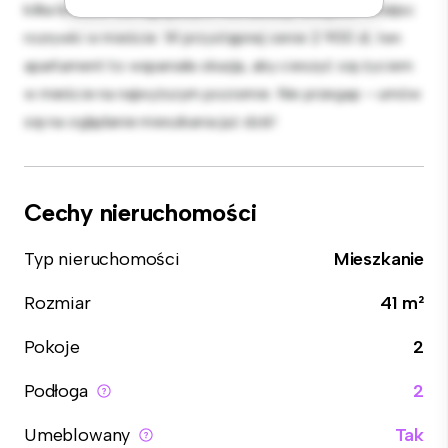
kilka kroków od najlepszych restauracji, sklepów i miejsc
rozrywki w mieście. W przystępnej cenie 2 900 zł, ten
apartament to wspaniała okazja, aby cieszyć się życiem
w mieście na najwyższym poziomie. Nie przegap – umów
się na oglądanie mieszkania już dziś!
Cechy nieruchomości
Typ nieruchomości
Mieszkanie
Rozmiar
41 m²
Pokoje
2
Podłoga
2
Umeblowany
Tak