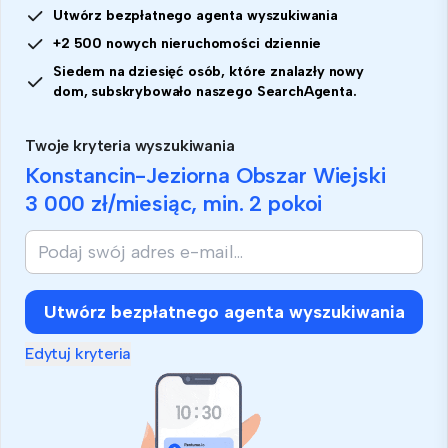
Utwórz bezpłatnego agenta wyszukiwania
+2 500 nowych nieruchomości dziennie
Siedem na dziesięć osób, które znalazły nowy
dom, subskrybowało naszego SearchAgenta.
Twoje kryteria wyszukiwania
Konstancin-Jeziorna Obszar Wiejski
3 000 zł
/miesiąc, min.
2 pokoi
Jeśli
jesteś
człowiekiem,
zignoruj
Utwórz bezpłatnego agenta wyszukiwania
to
pole
Edytuj kryteria