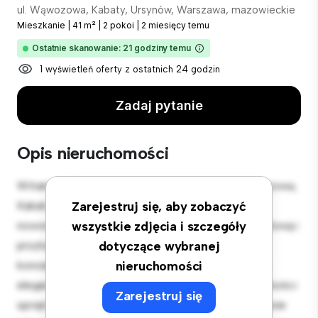
ul. Wąwozowa, Kabaty, Ursynów, Warszawa, mazowieckie
Mieszkanie
|
41 m²
|
2 pokoi
|
2 miesięcy temu
Ostatnie skanowanie: 21 godziny temu
1 wyświetleń oferty z ostatnich 24 godzin
Zadaj pytanie
Opis nieruchomości
Witamy w Twojej nowej miejskiej oazie w ul. Wąwozowa,
Kabaty, Ursynów, Warszawa, mazowieckie! Ten
Zarejestruj się, aby zobaczyć
nowoczesny apartament z 2 sypialniami oferuje stylową i
wszystkie zdjęcia i szczegóły
przytulną przestrzeń do zamieszkania. Otwarta
dotyczące wybranej
koncepcja układu idealnie nadaje się do rozrywki, a
nieruchomości
elegancka kuchnia jest wyposażona w najwyższej jakości
Zarejestruj się
sprzęt. Dzięki doskonałej lokalizacji będziesz zaledwie