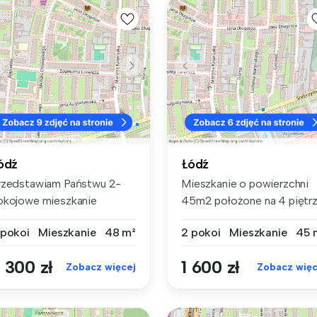
ódź
Łódź
rzedstawiam Państwu 2-
Mieszkanie o powierzchni
okojowe mieszkanie
45m2 położone na 4 piętr
remium do wyn...
w nis...
 pokoi
Mieszkanie
48 m²
2 pokoi
Mieszkanie
45 
 300 zł
1 600 zł
Zobacz więcej
Zobacz więc