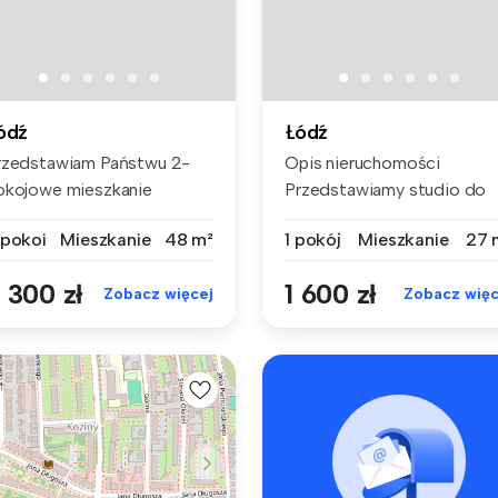
ódź
Łódź
rzedstawiam Państwu 2-
Opis nieruchomości
okojowe mieszkanie
Przedstawiamy studio do
remium do wyn...
pierwszego w...
 pokoi
Mieszkanie
48 m²
1 pokój
Mieszkanie
27 
 300 zł
1 600 zł
Zobacz więcej
Zobacz więc