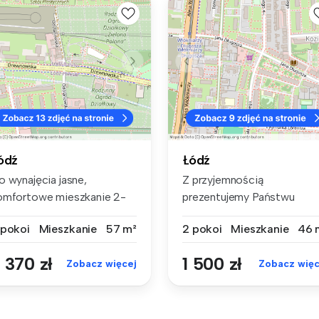
ódź
Łódź
o wynajęcia jasne,
Z przyjemnością
omfortowe mieszkanie 2-
prezentujemy Państwu
kojowe przy...
ofertę wynajmu funkc...
 pokoi
Mieszkanie
57 m²
2 pokoi
Mieszkanie
46 
 370 zł
1 500 zł
Zobacz więcej
Zobacz więc