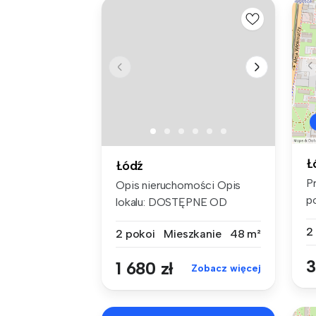
Ł
Łódź
P
Opis nieruchomości Opis
p
lokalu: DOSTĘPNE OD
p
2026-08-2...
2
2 pokoi
Mieszkanie
48 m²
3
1 680 zł
Zobacz więcej