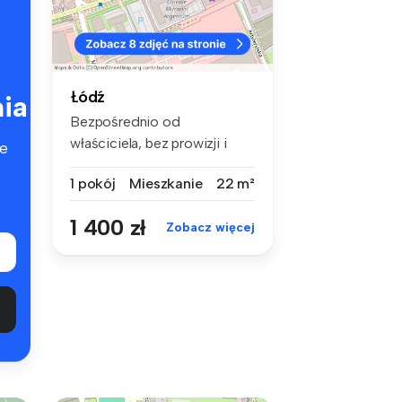
Łódź
ia
Bezpośrednio od
właściciela, bez prowizji i
e
pośredników B...
1 pokój
Mieszkanie
22 m²
1 400 zł
Zobacz więcej