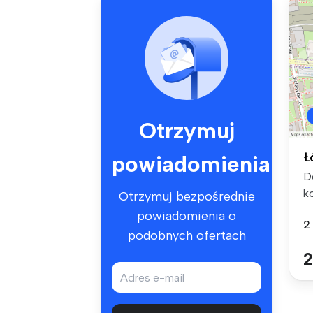
Otrzymuj
Ł
powiadomienia
D
k
Otrzymuj bezpośrednie
po
powiadomienia o
2
podobnych ofertach
2