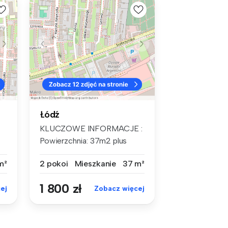
Łódź
KLUCZOWE INFORMACJE :
Powierzchnia: 37m2 plus
balkon Licz...
m²
2 pokoi
Mieszkanie
37 m²
1 800 zł
ej
Zobacz więcej