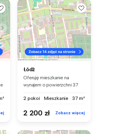
Łódź
Oferuję mieszkanie na
ze
wynajem o powierzchni 37
m² z klima...
m²
2 pokoi
Mieszkanie
37 m²
2 200 zł
ej
Zobacz więcej