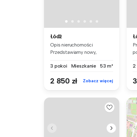
Łódź
Ł
Opis nieruchomości
P
Przedstawiamy nowy,
p
stylowy trzypoko...
p
3 pokoi
Mieszkanie
53 m²
2
2 850 zł
3
Zobacz więcej