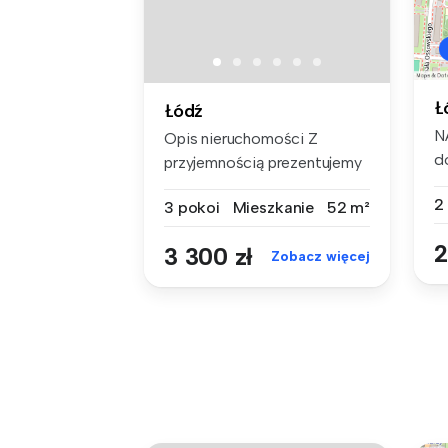
Ł
Łódź
N
Opis nieruchomości Z
d
przyjemnością prezentujemy
be
Państwu...
2
3 pokoi
Mieszkanie
52 m²
2
3 300 zł
Zobacz więcej