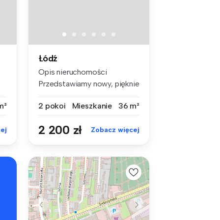
Łódź
Opis nieruchomości
Przedstawiamy nowy, pięknie
urządzon...
m²
2 pokoi
Mieszkanie
36 m²
2 200 zł
ej
Zobacz więcej