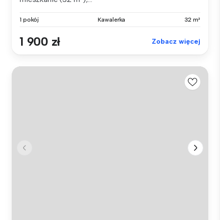
1 pokój
Kawalerka
32 m²
1 900 zł
Zobacz więcej