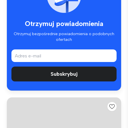
Otrzymuj powiadomienia
Otrzymuj bezpośrednie powiadomienia o podobnych
ofertach
Subskrybuj