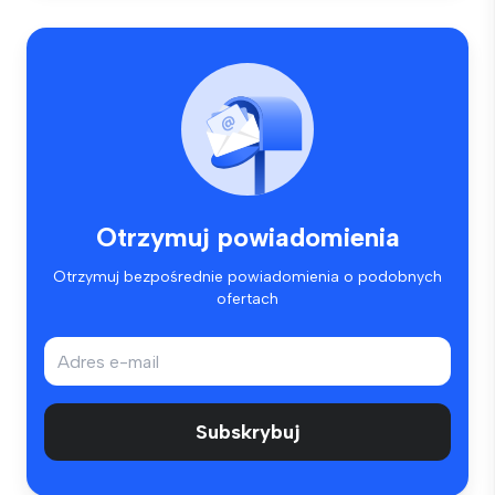
Otrzymuj powiadomienia
Otrzymuj bezpośrednie powiadomienia o podobnych
ofertach
Subskrybuj