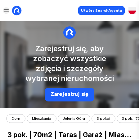
Utwórz SearchAgenta
Zarejestruj się, aby
zobaczyć wszystkie
zdjęcia i szczegóły
wybranej nieruchomości
Zarejestruj się
Dom
Mieszkania
Jelenia Góra
3 pokoi
3 pok. | 7
3 pok. | 70m2 | Taras | Garaż | Miasteczko Wilanów