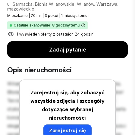
ul. Sarmacka, Błonia Wilanowskie, Wilanów, Warszawa,
mazowieckie
Mieszkanie
|
70 m²
|
3 pokoi
|
1 miesiąc temu
Ostatnie skanowanie: 8 godziny temu
1 wyświetleń oferty z ostatnich 24 godzin
Zadaj pytanie
Opis nieruchomości
Witamy w Twojej nowej miejskiej oazie w ul. Sarmacka,
Błonia Wilanowskie, Wilanów, Warszawa, mazowieckie!
Zarejestruj się, aby zobaczyć
Ten nowoczesny apartament z 3 sypialniami oferuje
wszystkie zdjęcia i szczegóły
stylową i przytulną przestrzeń do zamieszkania. Otwarta
dotyczące wybranej
koncepcja układu idealnie nadaje się do rozrywki, a
nieruchomości
elegancka kuchnia jest wyposażona w najwyższej jakości
Zarejestruj się
sprzęt. Dzięki doskonałej lokalizacji będziesz zaledwie