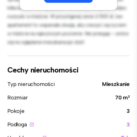
kilka kroków od najlepszych restauracji, sklepów i miejsc
rozrywki w mieście. W przystępnej cenie 6 500 zł, ten
apartament to wspaniała okazja, aby cieszyć się życiem
w mieście na najwyższym poziomie. Nie przegap – umów
się na oglądanie mieszkania już dziś!
Cechy nieruchomości
Typ nieruchomości
Mieszkanie
Rozmiar
70 m²
Pokoje
3
Podłoga
3