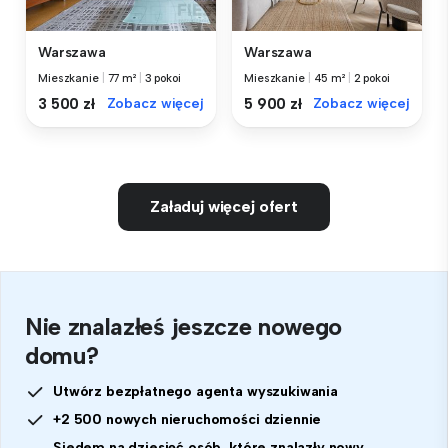
Warszawa
Warszawa
Mieszkanie
|
77 m²
|
3 pokoi
Mieszkanie
|
45 m²
|
2 pokoi
3 500 zł
Zobacz więcej
5 900 zł
Zobacz więcej
Załaduj więcej ofert
Nie znalazłeś jeszcze nowego
domu?
Utwórz bezpłatnego agenta wyszukiwania
+2 500 nowych nieruchomości dziennie
Siedem na dziesięć osób, które znalazły nowy