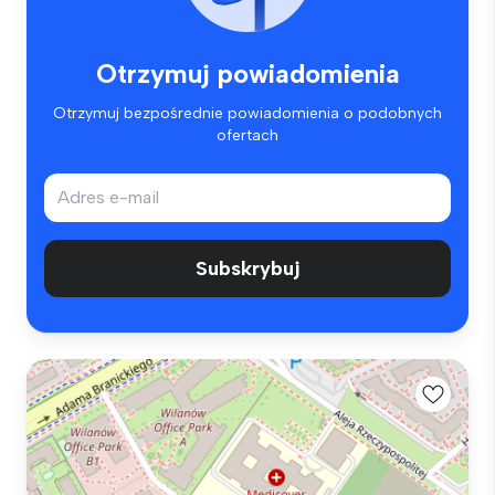
Otrzymuj powiadomienia
Otrzymuj bezpośrednie powiadomienia o podobnych
ofertach
Subskrybuj