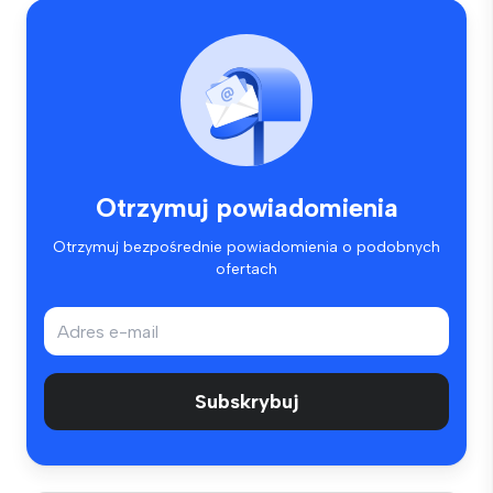
Otrzymuj powiadomienia
Otrzymuj bezpośrednie powiadomienia o podobnych
ofertach
Subskrybuj