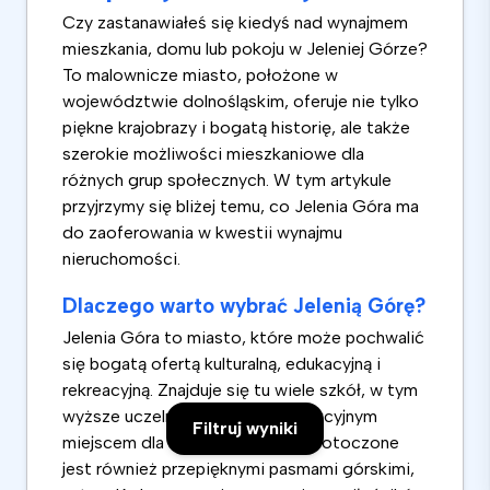
Czy zastanawiałeś się kiedyś nad wynajmem
mieszkania, domu lub pokoju w Jeleniej Górze?
To malownicze miasto, położone w
województwie dolnośląskim, oferuje nie tylko
piękne krajobrazy i bogatą historię, ale także
szerokie możliwości mieszkaniowe dla
różnych grup społecznych. W tym artykule
przyjrzymy się bliżej temu, co Jelenia Góra ma
do zaoferowania w kwestii wynajmu
nieruchomości.
Dlaczego warto wybrać Jelenią Górę?
Jelenia Góra to miasto, które może pochwalić
się bogatą ofertą kulturalną, edukacyjną i
rekreacyjną. Znajduje się tu wiele szkół, w tym
wyższe uczelnie, co czyni je atrakcyjnym
Filtruj wyniki
miejscem dla studentów. Miasto otoczone
jest również przepięknymi pasmami górskimi,