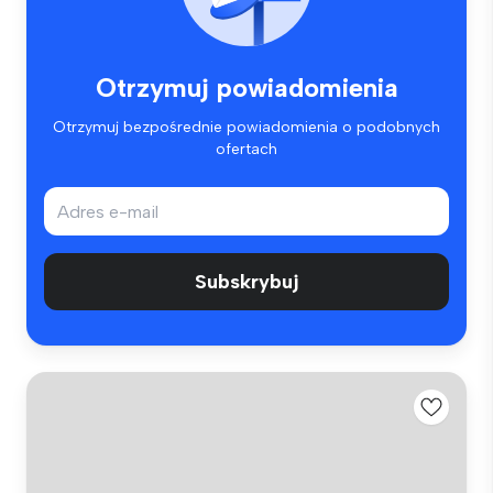
Otrzymuj powiadomienia
Otrzymuj bezpośrednie powiadomienia o podobnych
ofertach
Subskrybuj