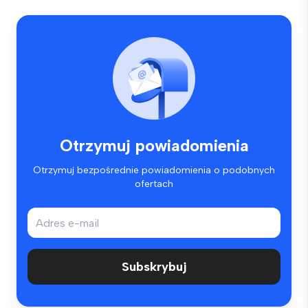
Otrzymuj powiadomienia
Otrzymuj bezpośrednie powiadomienia o podobnych
ofertach
Subskrybuj