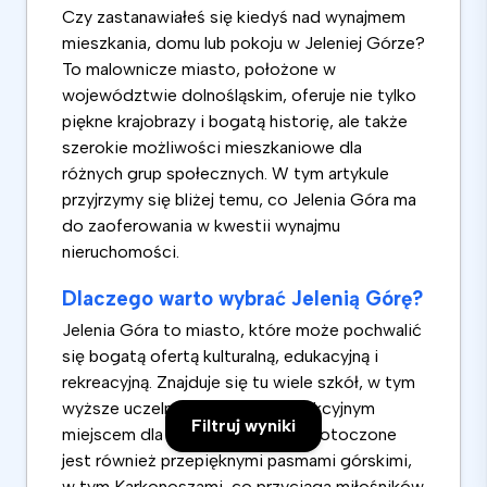
Czy zastanawiałeś się kiedyś nad wynajmem
mieszkania, domu lub pokoju w Jeleniej Górze?
To malownicze miasto, położone w
województwie dolnośląskim, oferuje nie tylko
piękne krajobrazy i bogatą historię, ale także
szerokie możliwości mieszkaniowe dla
różnych grup społecznych. W tym artykule
przyjrzymy się bliżej temu, co Jelenia Góra ma
do zaoferowania w kwestii wynajmu
nieruchomości.
Dlaczego warto wybrać Jelenią Górę?
Jelenia Góra to miasto, które może pochwalić
się bogatą ofertą kulturalną, edukacyjną i
rekreacyjną. Znajduje się tu wiele szkół, w tym
wyższe uczelnie, co czyni je atrakcyjnym
Filtruj wyniki
miejscem dla studentów. Miasto otoczone
jest również przepięknymi pasmami górskimi,
w tym Karkonoszami, co przyciąga miłośników