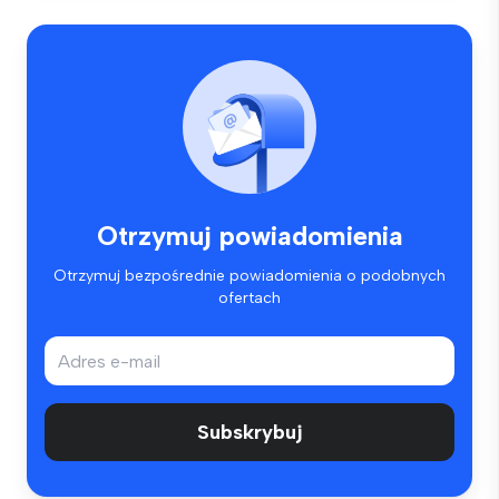
Otrzymuj powiadomienia
Otrzymuj bezpośrednie powiadomienia o podobnych
ofertach
Subskrybuj