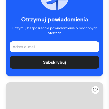
Otrzymuj powiadomienia
Otrzymuj bezpośrednie powiadomienia o podobnych
ofertach
Subskrybuj